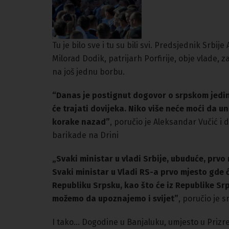
Tu je bilo sve i tu su bili svi. Predsjednik Srb
Milorad Dodik, patrijarh Porfirije, obje vlade, z
na još jednu borbu.
“Danas je postignut dogovor o srpskom jedinst
će trajati dovijeka. Niko više neće moći da un
korake nazad”
, poručio je Aleksandar Vučić i
barikade na Drini
„Svaki ministar u vladi Srbije, ubuduće, prvo 
Svaki ministar u Vladi RS-a prvo mjesto gde će
Republiku Srpsku, kao što će iz Republike Srp
možemo da upoznajemo i svijet”
, poručio je 
I tako… Dogodine u Banjaluku, umjesto u Prizr