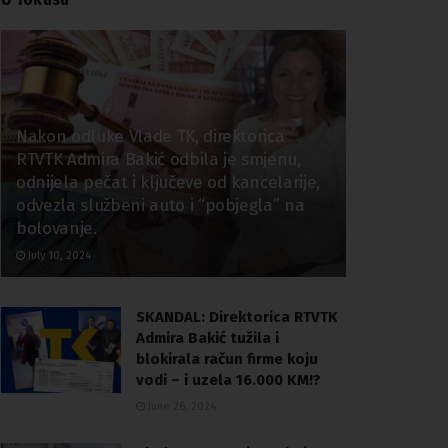
Nakon odluke Vlade TK, direktorica
RTVTK Admira Bakić odbila je smjenu,
odnijela pečat i ključeve od kancelarije,
odvezla službeni auto i “pobjegla” na
bolovanje.
July 10, 2024
SKANDAL: Direktorica RTVTK
Admira Bakić tužila i
blokirala račun firme koju
vodi – i uzela 16.000 KM!?
June 26, 2024