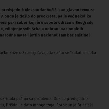
a predsjednik Aleksandar Vučić, kao glavnu temu za
A onda je došlo do preokreta, pa je već nekoliko
Svesrpski sabor koji je u subotu održan u Beogradu
o ujedinjenje svih Srba u odbrani nacionalnih
narodne mase i jeftin nacionalizam bez suštine i
ičke krize u Srbiji rješavaju tako što se “zakuha” neka
t skretala pažnju sa problema. Dok se predsjednik
u, Prištini je dato mnogo toga. Potpisan je Briselski