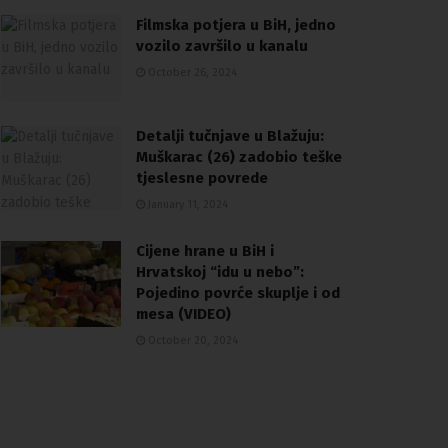
Filmska potjera u BiH, jedno
vozilo završilo u kanalu
October 26, 2024
Detalji tučnjave u Blažuju:
Muškarac (26) zadobio teške
tjeslesne povrede
January 11, 2024
Cijene hrane u BiH i
Hrvatskoj “idu u nebo”:
Pojedino povrće skuplje i od
mesa (VIDEO)
October 20, 2024