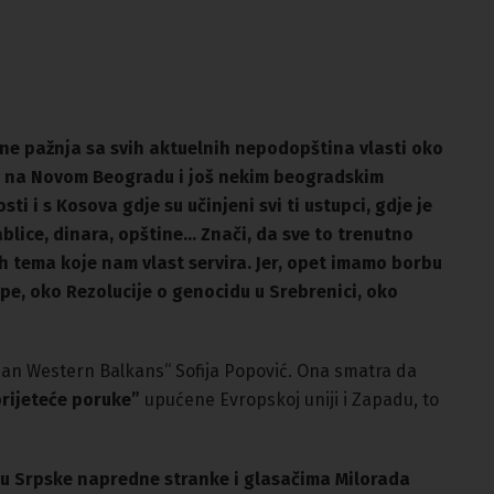
ene pažnja sa svih aktuelnih nepodopština vlasti oko
u, na Novom Beogradu i još nekim beogradskim
i i s Kosova gdje su učinjeni svi ti ustupci, gdje je
blice, dinara, opštine… Znači, da sve to trenutno
 tema koje nam vlast servira. Jer, opet imamo borbu
e, oko Rezolucije o genocidu u Srebrenici, oko
pean Western Balkans“ Sofija Popović. Ona smatra da
rijeteće poruke”
upućene Evropskoj uniji i Zapadu, to
lu Srpske napredne stranke i glasačima Milorada