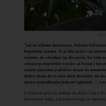
Aleks
“Još za vrijeme demokrata, Vojislav Koštunica
Republika Srpska. To je bila priča i za stranc
vrijeme, da odrađuje taj dio posla. Da šalje
odvajanje Republike Srpske od Bosne i Herceg
svojim izjavama praktično doveo do besmisla 
dobro znaju da to niko neće dozvoliti, da se 
mirno razdruživanje jednom izgledalo…”
, kaž
U okviru te priče je, dodaje on, jeste i ona o 
Aleksandar Vulin, a pozadina svega je sljedeća