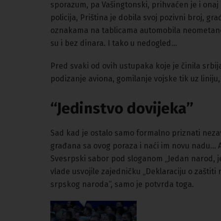
sporazum, pa Vašingtonski, prihvaćen je i onaj
policija, Priština je dobila svoj pozivni broj, g
oznakama na tablicama automobila neometano ul
su i bez dinara. I tako u nedogled…
Pred svaki od ovih ustupaka koje je činila srbi
podizanje aviona, gomilanje vojske tik uz linij
“Jedinstvo dovijeka”
Sad kad je ostalo samo formalno priznati neza
građana sa ovog poraza i naći im novu nadu… A
Svesrpski sabor pod sloganom „Jedan narod, jed
vlade usvojile zajedničku „Deklaraciju o zaštiti
srpskog naroda“, samo je potvrda toga.