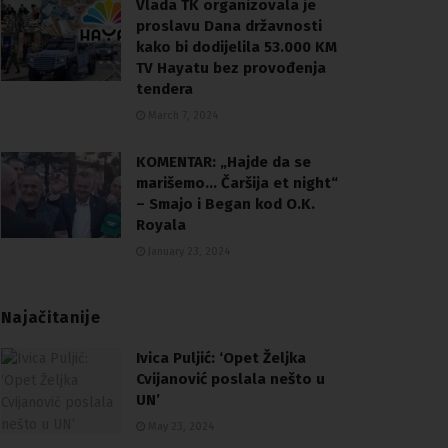
Vlada TK organizovala je
proslavu Dana državnosti
kako bi dodijelila 53.000 KM
TV Hayatu bez provođenja
tendera
March 7, 2024
KOMENTAR: „Hajde da se
marišemo… Čaršija et night“
– Smajo i Began kod O.K.
Royala
January 23, 2024
Najačitanije
Ivica Puljić: ‘Opet Željka
Cvijanović poslala nešto u
UN’
May 23, 2024