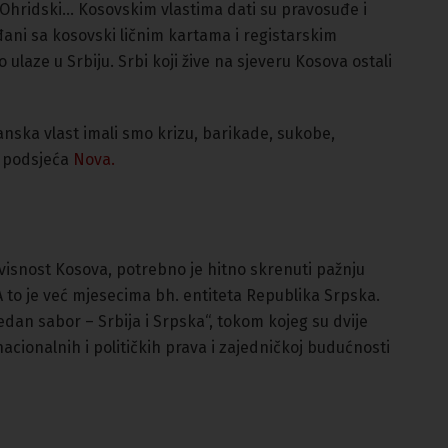
 Ohridski… Kosovskim vlastima dati su pravosuđe i
rađani sa kosovski ličnim kartama i registarskim
aze u Srbiju. Srbi koji žive na sjeveru Kosova ostali
janska vlast imali smo krizu, barikade, sukobe,
u, podsjeća
Nova.
visnost Kosova, potrebno je hitno skrenuti pažnju
 to je već mjesecima bh. entiteta Republika Srpska.
an sabor – Srbija i Srpska“, tokom kojeg su dvije
 nacionalnih i političkih prava i zajedničkoj budućnosti