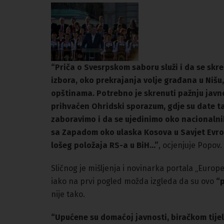
“Priča o Svesrpskom saboru služi i da se skr
izbora, oko prekrajanja volje građana u Niš
opštinama. Potrebno je skrenuti pažnju javnost
prihvaćen Ohridski sporazum, gdje su date ta
zaboravimo i da se ujedinimo oko nacionalnih
sa Zapadom oko ulaska Kosova u Savjet Evrop
lošeg položaja RS-a u BiH…”
, ocjenjuje Popov.
Sličnog je mišljenja i novinarka portala „Euro
iako na prvi pogled možda izgleda da su ovo
“p
nije tako.
“Upućene su domaćoj javnosti, biračkom tije