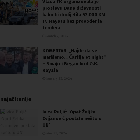
Vlada TK organizovala je
proslavu Dana državnosti
kako bi dodijelila 53.000 KM
TV Hayatu bez provođenja
tendera
March 7, 2024
KOMENTAR: „Hajde da se
marišemo… Čaršija et night“
– Smajo i Began kod O.K.
Royala
January 23, 2024
Najačitanije
Ivica Puljić: ‘Opet Željka
Cvijanović poslala nešto u
UN’
May 23, 2024