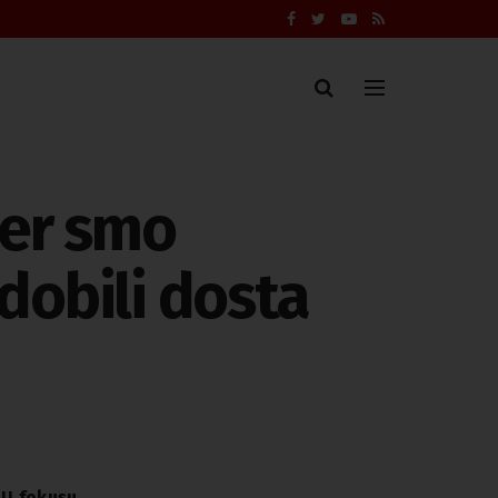
jer smo
 dobili dosta
U fokusu