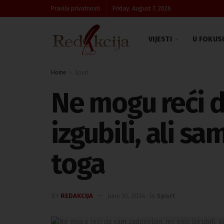
Pravila privatnosti
Friday, August 7, 2026
VIJESTI
U FOKUS
Home
Sport
Ne mogu reći d
izgubili, ali s
toga
BY
REDAKCIJA
June 10, 2024
in
Sport