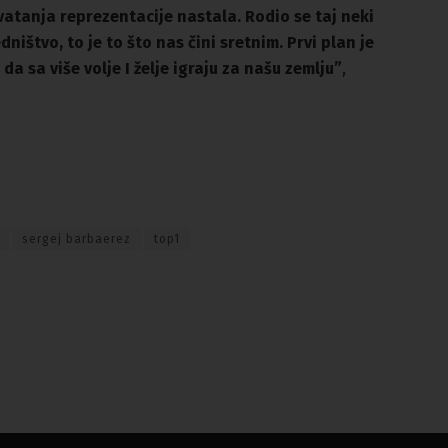
atanja reprezentacije nastala. Rodio se taj neki
ništvo, to je to što nas čini sretnim. Prvi plan je
da sa više volje I želje igraju za našu zemlju”
,
sergej barbaerez
top1