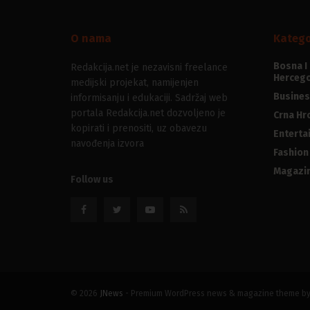
O nama
Katego
Bosna I
Redakcija.net je nezavisni freelance
Hercego
medijski projekat, namijenjen
Busines
informisanju i edukaciji. Sadržaj web
portala Redakcija.net dozvoljeno je
Crna Hr
kopirati i prenositi, uz obavezu
Enterta
navođenja izvora
Fashion
Magazi
Follow us
© 2026
JNews
- Premium WordPress news & magazine theme b