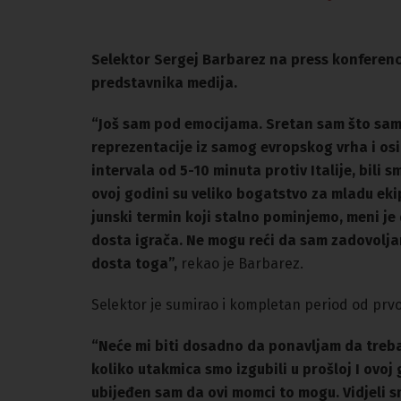
Selektor Sergej Barbarez na press konferenc
predstavnika medija.
“Još sam pod emocijama. Sretan sam što sam v
reprezentacije iz samog evropskog vrha i osi
intervala od 5-10 minuta protiv Italije, bil
ovoj godini su veliko bogatstvo za mladu eki
junski termin koji stalno pominjemo, meni je 
dosta igrača. Ne mogu reći da sam zadovoljan,
dosta toga”,
rekao je Barbarez.
Selektor je sumirao i kompletan period od prvo
“Neće mi biti dosadno da ponavljam da treba
koliko utakmica smo izgubili u prošloj I ovoj
ubijeđen sam da ovi momci to mogu. Vidjeli sm