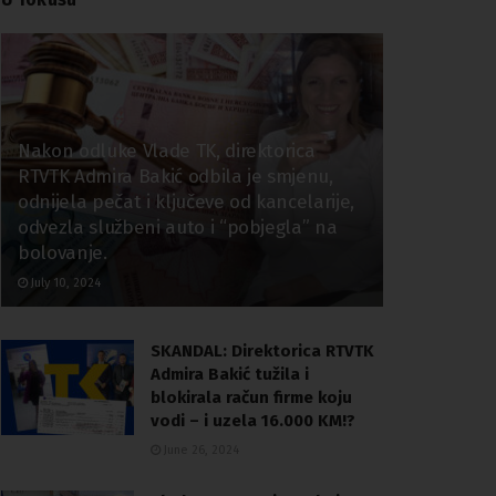
Nakon odluke Vlade TK, direktorica
RTVTK Admira Bakić odbila je smjenu,
odnijela pečat i ključeve od kancelarije,
odvezla službeni auto i “pobjegla” na
bolovanje.
July 10, 2024
SKANDAL: Direktorica RTVTK
Admira Bakić tužila i
blokirala račun firme koju
vodi – i uzela 16.000 KM!?
June 26, 2024