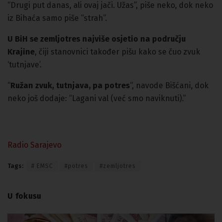
“Drugi put danas, ali ovaj jači. Užas”, piše neko, dok neko
iz Bihaća samo piše “strah”.
U BiH se zemljotres najviše osjetio na području
Krajine
, čiji stanovnici također pišu kako se čuo zvuk
‘tutnjave’.
“
Ružan zvuk, tutnjava, pa potres
“, navode Bišćani, dok
neko još dodaje: “Lagani val (već smo naviknuti).”
Radio Sarajevo
Tags:
# EMSC
#potres
#zemljotres
U fokusu