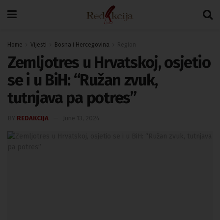
Home
Vijesti
Bosna i Hercegovina
Region
Zemljotres u Hrvatskoj, osjetio
se i u BiH: “Ružan zvuk,
tutnjava pa potres”
BY
REDAKCIJA
June 13, 2024