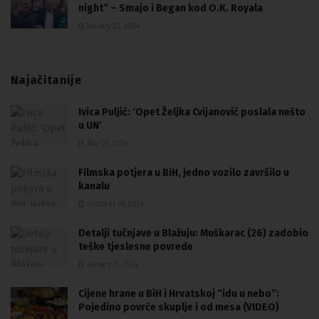
night“ – Smajo i Began kod O.K. Royala
January 23, 2024
Najačitanije
Ivica Puljić: ‘Opet Željka Cvijanović poslala nešto
u UN’
May 23, 2024
Filmska potjera u BiH, jedno vozilo završilo u
kanalu
October 26, 2024
Detalji tučnjave u Blažuju: Muškarac (26) zadobio
teške tjeslesne povrede
January 11, 2024
Cijene hrane u BiH i Hrvatskoj “idu u nebo”:
Pojedino povrće skuplje i od mesa (VIDEO)