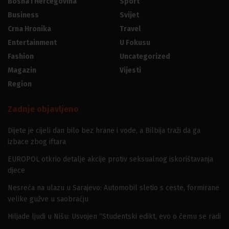
Bosna I Hercegovina
Sport
Business
Svijet
Crna Hronika
Travel
Entertainment
U Fokusu
Fashion
Uncategorized
Magazin
Vijesti
Region
Zadnje objavljeno
Dijete je cijeli dan bilo bez hrane i vode, a Bilbija traži da ga
izbace zbog iftara
EUROPOL otkrio detalje akcije protiv seksualnog iskorištavanja
djece
Nesreća na ulazu u Sarajevo: Automobil sletio s ceste, formirane
velike gužve u saobraćju
Hiljade ljudi u Nišu: Usvojen “Studentski edikt, evo o čemu se radi