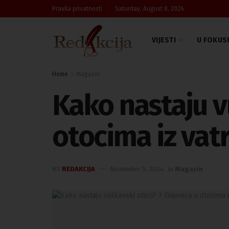
Pravila privatnosti
Saturday, August 8, 2026
VIJESTI
U FOKUS
Home
Magazin
Kako nastaju vu
otocima iz vat
BY
REDAKCIJA
November 5, 2024
in
Magazin