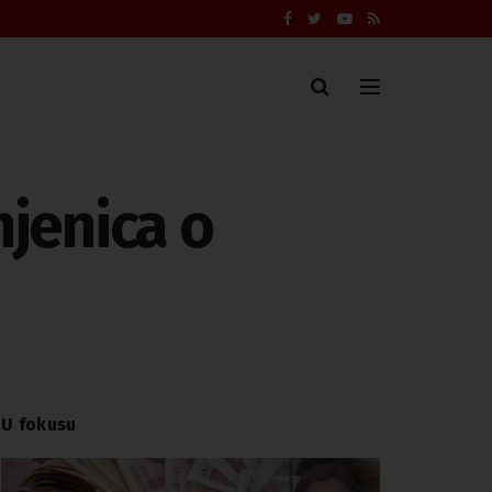
njenica o
U fokusu