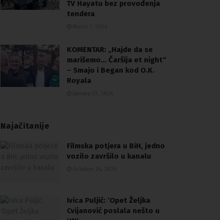
TV Hayatu bez provođenja
tendera
March 7, 2024
KOMENTAR: „Hajde da se
marišemo… Čaršija et night“
– Smajo i Began kod O.K.
Royala
January 23, 2024
Najačitanije
Filmska potjera u BiH, jedno
vozilo završilo u kanalu
October 26, 2024
Ivica Puljić: ‘Opet Željka
Cvijanović poslala nešto u