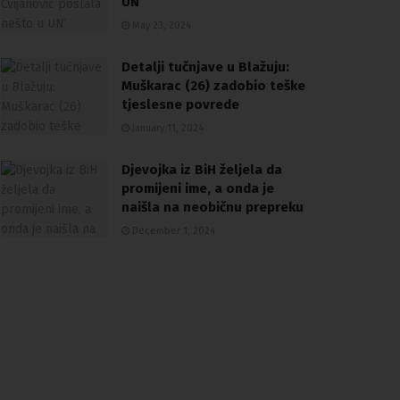
UN’
May 23, 2024
Detalji tučnjave u Blažuju:
Muškarac (26) zadobio teške
tjeslesne povrede
January 11, 2024
Djevojka iz BiH željela da
promijeni ime, a onda je
naišla na neobičnu prepreku
December 1, 2024