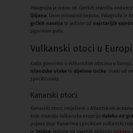
Palagruža je jedno od rijetkih staništa endems
ljiljana
. Osim prirodnih ljepota, Palagruža je b
grčkih naselja
te jednim od
najstarijih svjeti
sigurnom putu.
Vulkanski otoci u Europi
Kada govorimo o vulkanskim otocima u Europi
Islandske otoke
te
dijelove Grčke
. Svaki od o
specifičnosti:
Kanarski otoci
Kanarski otoci, smješteni u Atlantskom oceanu 
koje stvaraju vulkanske erupcije
daleko od gr
pojava daje Kanarima specifičan vulkanski relj
je
Teidea
, jednog od najviših aktivnih
vulkana
n