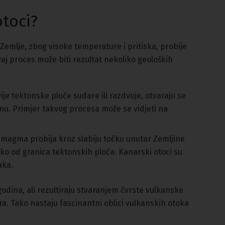
otoci?
emlje, zbog visoke temperature i pritiska, probije
j proces može biti rezultat nekoliko geoloških
je tektonske ploče sudare ili razdvoje, otvaraju se
nu. Primjer takvog procesa može se vidjeti na
magma probija kroz slabiju točku unutar Zemljine
eko od granica tektonskih ploča. Kanarski otoci su
aka.
godina, ali rezultiraju stvaranjem čvrste vulkanske
. Tako nastaju fascinantni oblici vulkanskih otoka