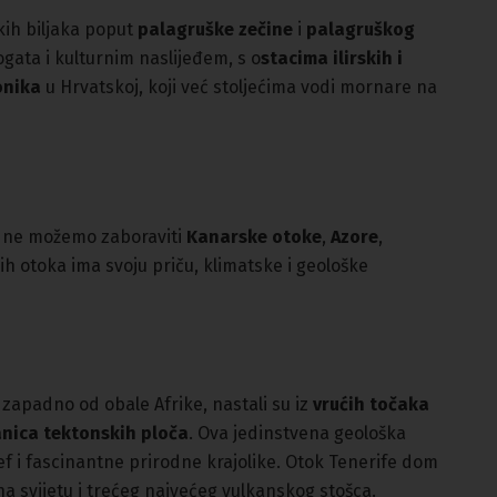
kih biljaka poput
palagruške zečine
i
palagruškog
ogata i kulturnim naslijeđem, s o
stacima ilirskih i
onika
u Hrvatskoj, koji već stoljećima vodi mornare na
, ne možemo zaboraviti
Kanarske otoke
,
Azore
,
vih otoka ima svoju priču, klimatske i geološke
zapadno od obale Afrike, nastali su iz
vrućih točaka
anica tektonskih ploča
. Ova jedinstvena geološka
ef i fascinantne prirodne krajolike. Otok Tenerife dom
a svijetu i trećeg najvećeg vulkanskog stošca.