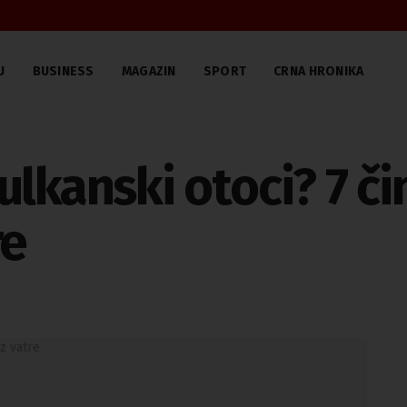
U
BUSINESS
MAGAZIN
SPORT
CRNA HRONIKA
lkanski otoci? 7 či
re