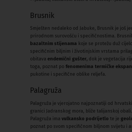
Brusnik
Smješten nedaleko od Jabuke, Brusnik je još je
prirodnom surovošću i specifičnostima. Brusni
bazaltnim stijenama
koje se protežu duž cijel
specifičnim biljnim i životinjskim vrstama pr
obitava
endemični gušter,
dok je vegetacija ri
toga, poznat po
fenomenima termičke ekspan
pukotine i specifične oblike reljefa.
Palagruža
Palagruža je vjerojatno najpoznatiji od hrvatsk
granici Jadranskog mora, bliže talijanskoj obali
Palagruža ima
vulkansko podrijetlo
te je
geolo
poznat po svom specifičnom biljnom svijetu i 