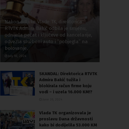
Nakon odluke Vlade TK, direktorica
RTVTK Admira Bakić odbila je smjenu,
odnijela pečat i ključeve od kancelarije,
odvezla službeni auto i “pobjegla” na
bolovanje.
July 10, 2024
SKANDAL: Direktorica RTVTK
Admira Bakić tužila i
blokirala račun firme koju
vodi – i uzela 16.000 KM!?
June 26, 2024
Vlada TK organizovala je
proslavu Dana državnosti
kako bi dodijelila 53.000 KM