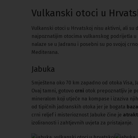
Vulkanski otoci u Hrvats
Vulkanski otoci u Hrvatskoj nisu aktivni, ali s
najpoznatijim otocima vulkanskog podrijetla u
nalaze se u Jadranu i posebni su po svojoj crnoj
Mediterana.
Jabuka
Smještena oko 70 km zapadno od otoka Visa, J
Ovaj tamni, gotovo
crni
otok prepoznatljiv je p
mineralom koji utječe na kompase i izaziva nji
od tipičnih jadranskih otoka jer je bogata
baza
crni reljef i misterioznost Jabuke čine je
atrak
izoliranosti i zahtjevnih uvjeta za pristajanje.