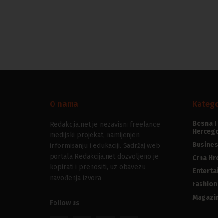
O nama
Katego
Bosna I
Redakcija.net je nezavisni freelance
Hercego
medijski projekat, namijenjen
Busines
informisanju i edukaciji. Sadržaj web
portala Redakcija.net dozvoljeno je
Crna Hr
kopirati i prenositi, uz obavezu
Enterta
navođenja izvora
Fashion
Magazi
Follow us