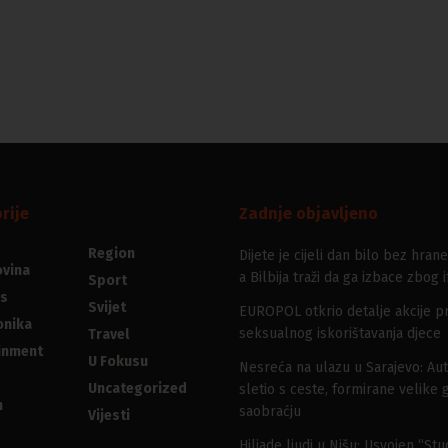
rije
Zadnje objavljeno
Region
Dijete je cijeli dan bilo bez hrane
vina
a Bilbija traži da ga izbace zbog i
Sport
s
Svijet
EUROPOL otkrio detalje akcije pr
onika
seksualnog iskorištavanja djece
Travel
inment
U Fokusu
Nesreća na ulazu u Sarajevo: Au
Uncategorized
sletio s ceste, formirane velike 
n
saobraćju
Vijesti
Hiljade ljudi u Nišu: Usvojen “St