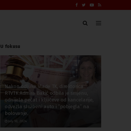
U fokusu
Nakon odluke Vlade TK, direktorica
RTVTK Admira Bakić odbila je smjenu,
odnijela pečat i ključeve od kancelarije,
odvezla službeni auto i “pobjegla” na
bolovanje.
July 10, 2024