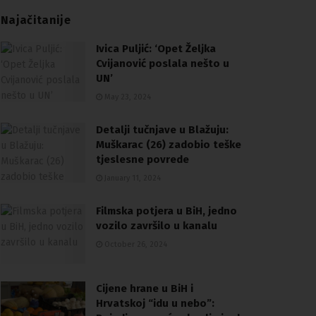
Najačitanije
Ivica Puljić: ‘Opet Željka
Cvijanović poslala nešto u
UN’
May 23, 2024
Detalji tučnjave u Blažuju:
Muškarac (26) zadobio teške
tjeslesne povrede
January 11, 2024
Filmska potjera u BiH, jedno
vozilo završilo u kanalu
October 26, 2024
Cijene hrane u BiH i
Hrvatskoj “idu u nebo”: