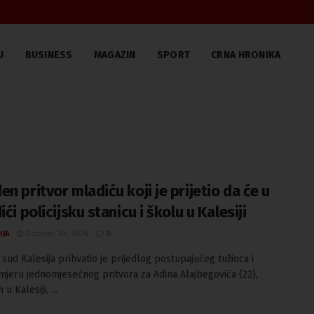
U
BUSINESS
MAGAZIN
SPORT
CRNA HRONIKA
n pritvor mladiću koji je prijetio da će u
ići policijsku stanicu i školu u Kalesiji
IJA
October 30, 2024
0
 sud Kalesija prihvatio je prijedlog postupajućeg tužioca i
mjeru jednomjesečnog pritvora za Adina Alajbegovića (22),
u Kalesiji, ...