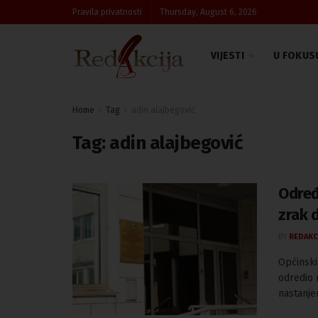
Pravila privatnosti
Thursday, August 6, 2026
VIJESTI
U FOKUS
Home
Tag
adin alajbegović
Tag:
adin alajbegović
Određe
zrak d
BY
REDAKC
Općinski
odredio 
nastanjen 