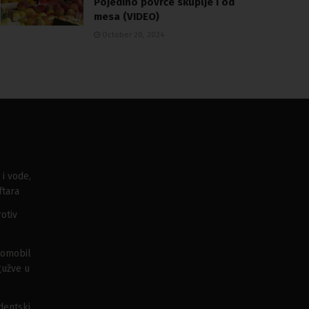
Pojedino povrće skuplje i od
mesa (VIDEO)
October 20, 2024
 i vode,
ftara
otiv
tomobil
gužve u
udentski