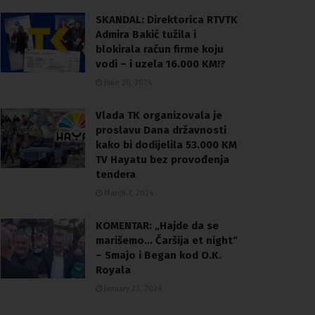
SKANDAL: Direktorica RTVTK
Admira Bakić tužila i
blokirala račun firme koju
vodi – i uzela 16.000 KM!?
June 26, 2024
Vlada TK organizovala je
proslavu Dana državnosti
kako bi dodijelila 53.000 KM
TV Hayatu bez provođenja
tendera
March 7, 2024
KOMENTAR: „Hajde da se
marišemo… Čaršija et night“
– Smajo i Began kod O.K.
Royala
January 23, 2024