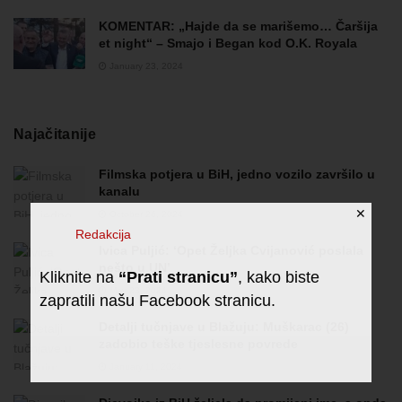
KOMENTAR: „Hajde da se marišemo… Čaršija
et night“ – Smajo i Began kod O.K. Royala
January 23, 2024
Najačitanije
Filmska potjera u BiH, jedno vozilo završilo u
kanalu
✕
October 26, 2024
Redakcija
Ivica Puljić: ‘Opet Željka Cvijanović poslala
nešto u UN’
Kliknite na
“Prati stranicu”
, kako biste
May 23, 2024
zapratili našu Facebook stranicu.
Detalji tučnjave u Blažuju: Muškarac (26)
zadobio teške tjeslesne povrede
January 11, 2024