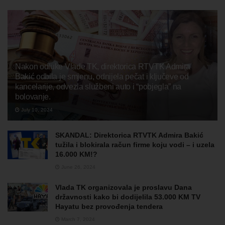
Nakon odluke Vlade TK, direktorica RTVTK Admira
Bakić odbila je smjenu, odnijela pečat i ključeve od
kancelarije, odvezla službeni auto i “pobjegla” na
bolovanje.
July 10, 2024
SKANDAL: Direktorica RTVTK Admira Bakić
tužila i blokirala račun firme koju vodi – i uzela
16.000 KM!?
June 26, 2024
Vlada TK organizovala je proslavu Dana
državnosti kako bi dodijelila 53.000 KM TV
Hayatu bez provođenja tendera
March 7, 2024