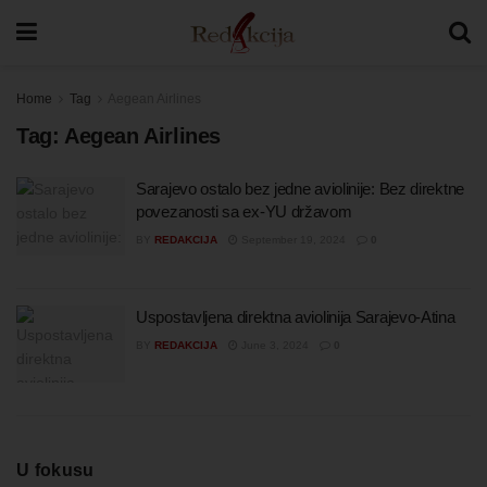
Home
Tag
Aegean Airlines
Tag:
Aegean Airlines
Sarajevo ostalo bez jedne aviolinije: Bez direktne
povezanosti sa ex-YU državom
BY
REDAKCIJA
September 19, 2024
0
Uspostavljena direktna aviolinija Sarajevo-Atina
BY
REDAKCIJA
June 3, 2024
0
U fokusu