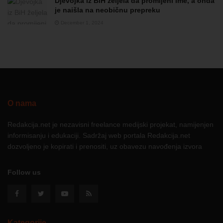
Djevojka iz BiH željela da promijeni ime, a onda
je naišla na neobičnu prepreku
December 1, 2024
O nama
Redakcija.net je nezavisni freelance medijski projekat, namijenjen
informisanju i edukaciji. Sadržaj web portala Redakcija.net
dozvoljeno je kopirati i prenositi, uz obavezu navođenja izvora
Follow us
Kategorije