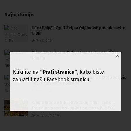
Najačitanije
Ivica Puljić: ‘Opet Željka Cvijanović poslala nešto
u UN’
May 23, 2024
Filmska potjera u BiH, jedno vozilo završilo u
✕
kanalu
October 26, 2024
Kliknite na
“Prati stranicu”
, kako biste
Detalji tučnjave u Blažuju: Muškarac (26) zadobio
zapratili našu Facebook stranicu.
teške tjeslesne povrede
January 11, 2024
Cijene hrane u BiH i Hrvatskoj “idu u nebo”:
Pojedino povrće skuplje i od mesa (VIDEO)
October 20, 2024