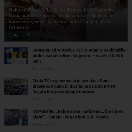
Nakon odluke Vlade TK, direktorica RTVTK Admira
Bakić odbila je smjenu, odnijela pečat i ključeve od
kancelarije, odvezla službeni auto i “pobjegla” na
bolovanje.
July 10, 2024
SKANDAL: Direktorica RTVTK Admira Bakić tužila i
blokirala račun firme koju vodi – i uzela 16.000
KM!?
June 26, 2024
Vlada TK organizovala je proslavu Dana
državnosti kako bi dodijelila 53.000 KM TV
Hayatu bez provođenja tendera
March 7, 2024
KOMENTAR: „Hajde da se marišemo… Čaršija et
night“ – Smajo i Began kod O.K. Royala
January 23, 2024