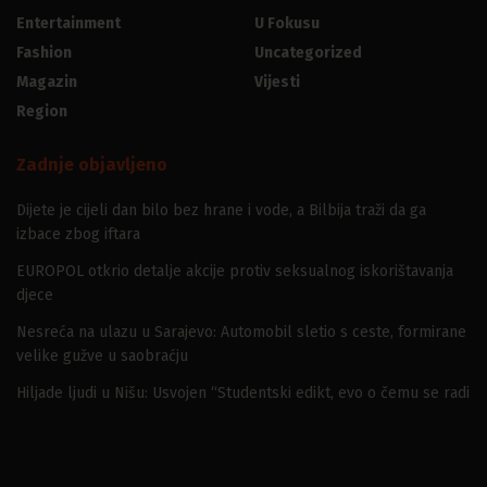
Entertainment
U Fokusu
Fashion
Uncategorized
Magazin
Vijesti
Region
Zadnje objavljeno
Dijete je cijeli dan bilo bez hrane i vode, a Bilbija traži da ga
izbace zbog iftara
EUROPOL otkrio detalje akcije protiv seksualnog iskorištavanja
djece
Nesreća na ulazu u Sarajevo: Automobil sletio s ceste, formirane
velike gužve u saobraćju
Hiljade ljudi u Nišu: Usvojen “Studentski edikt, evo o čemu se radi