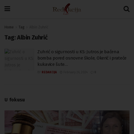
Home
Tag
Albin Zuhrić
Tag:
Albin Zuhrić
Zuhrić o sigurnosti u KS: Jutros je bačena
bomba pored osnovne škole, Okerić i prateće
kukavice šute…
BY
REDAKCIJA
February 26, 2024
0
U fokusu