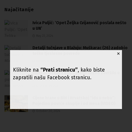
Najačitanije
Ivica Puljić: ‘Opet Željka Cvijanović poslala nešto
u UN’
May 23, 2024
Detalji tučnjave u Blažuju: Muškarac (26) zadobio
teške tjeslesne povrede
✕
January 11, 2024
Kliknite na
“Prati stranicu”
, kako biste
Filmska potjera u BiH, jedno vozilo završilo u
zapratili našu Facebook stranicu.
kanalu
October 26, 2024
Cijene hrane u BiH i Hrvatskoj “idu u nebo”:
Pojedino povrće skuplje i od mesa (VIDEO)
October 20, 2024