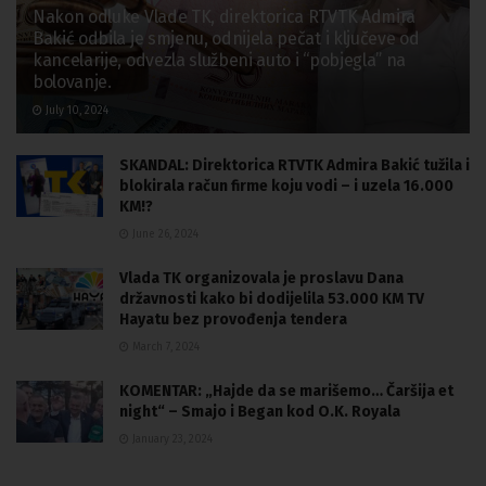
Nakon odluke Vlade TK, direktorica RTVTK Admira
Bakić odbila je smjenu, odnijela pečat i ključeve od
kancelarije, odvezla službeni auto i “pobjegla” na
bolovanje.
July 10, 2024
SKANDAL: Direktorica RTVTK Admira Bakić tužila i
blokirala račun firme koju vodi – i uzela 16.000
KM!?
June 26, 2024
Vlada TK organizovala je proslavu Dana
državnosti kako bi dodijelila 53.000 KM TV
Hayatu bez provođenja tendera
March 7, 2024
KOMENTAR: „Hajde da se marišemo… Čaršija et
night“ – Smajo i Began kod O.K. Royala
January 23, 2024