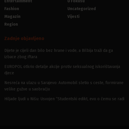
Entertainment
U Fokusu
Fashion
Uncategorized
Magazin
Vijesti
Region
Zadnje objavljeno
Dijete je cijeli dan bilo bez hrane i vode, a Bilbija traži da ga
izbace zbog iftara
EUROPOL otkrio detalje akcije protiv seksualnog iskorištavanja
djece
Nesreća na ulazu u Sarajevo: Automobil sletio s ceste, formirane
velike gužve u saobraćju
Hiljade ljudi u Nišu: Usvojen “Studentski edikt, evo o čemu se radi