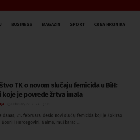
U
BUSINESS
MAGAZIN
SPORT
CRNA HRONIKA
aštvo TK o novom slučaju femicida u BiH:
i koje je povrede žrtva imala
IJA
February 22, 2024
0
e danas, 21. februara, desio novi slučaj femicida koji je šokirao
 Bosni i Hercegovini. Naime, muškarac ...