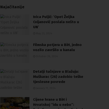
Najačitanije
Ivica Puljić: ‘Opet Željka
Cvijanović poslala nešto u
UN’
May 23, 2024
Filmska potjera u BiH, jedno
vozilo završilo u kanalu
October 26, 2024
Detalji tučnjave u Blažuju:
Muškarac (26) zadobio teške
tjeslesne povrede
January 11, 2024
Cijene hrane u BiH i
Hrvatskoj “idu u nebo”: