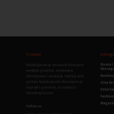
O nama
Katego
Bosna I
Redakcija.net je nezavisni freelance
Hercego
medijski projekat, namijenjen
Busines
informisanju i edukaciji. Sadržaj web
portala Redakcija.net dozvoljeno je
Crna Hr
kopirati i prenositi, uz obavezu
Enterta
navođenja izvora
Fashion
Magazi
Follow us