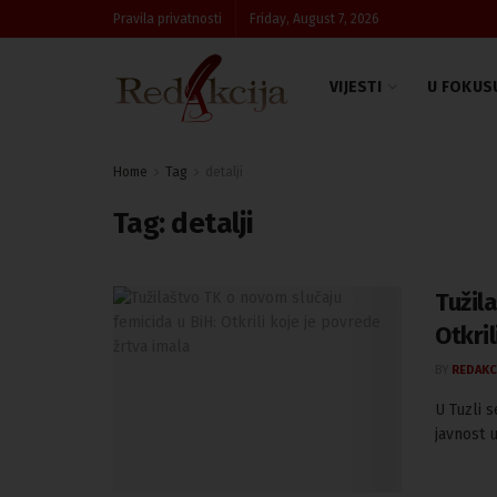
Pravila privatnosti
Friday, August 7, 2026
VIJESTI
U FOKUS
Home
Tag
detalji
Tag:
detalji
Tužil
Otkril
BY
REDAKC
U Tuzli s
javnost u