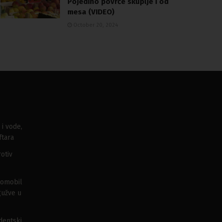
Pojedino povrće skuplje i od
mesa (VIDEO)
October 20, 2024
 i vode,
ftara
otiv
tomobil
gužve u
udentski