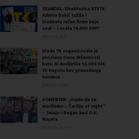
SKANDAL: Direktorica RTVTK
Admira Bakić tužila i
blokirala račun firme koju
vodi – i uzela 16.000 KM!?
June 26, 2024
Vlada TK organizovala je
proslavu Dana državnosti
kako bi dodijelila 53.000 KM
TV Hayatu bez provođenja
tendera
March 7, 2024
KOMENTAR: „Hajde da se
marišemo… Čaršija et night“
– Smajo i Began kod O.K.
Royala
January 23, 2024