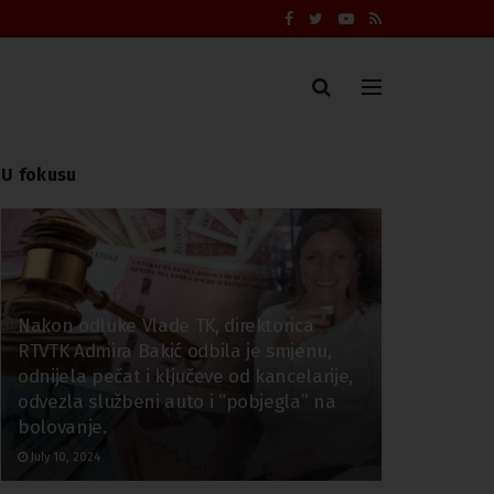
U fokusu
Nakon odluke Vlade TK, direktorica
RTVTK Admira Bakić odbila je smjenu,
odnijela pečat i ključeve od kancelarije,
odvezla službeni auto i “pobjegla” na
bolovanje.
July 10, 2024