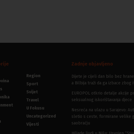
rije
Zadnje objavljeno
Region
Dijete je cijeli dan bilo bez hrane
vina
a Bilbija traži da ga izbace zbog i
Sport
s
Svijet
EUROPOL otkrio detalje akcije pr
onika
seksualnog iskorištavanja djece
Travel
inment
U Fokusu
Nesreća na ulazu u Sarajevo: Au
Uncategorized
sletio s ceste, formirane velike 
n
saobraćju
Vijesti
Hiljade ljudi u Nišu: Usvojen “St