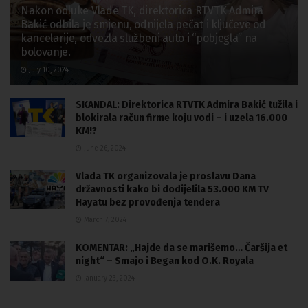
Nakon odluke Vlade TK, direktorica RTVTK Admira
Bakić odbila je smjenu, odnijela pečat i ključeve od
kancelarije, odvezla službeni auto i “pobjegla” na
bolovanje.
July 10, 2024
SKANDAL: Direktorica RTVTK Admira Bakić tužila i
blokirala račun firme koju vodi – i uzela 16.000
KM!?
June 26, 2024
Vlada TK organizovala je proslavu Dana
državnosti kako bi dodijelila 53.000 KM TV
Hayatu bez provođenja tendera
March 7, 2024
KOMENTAR: „Hajde da se marišemo… Čaršija et
night“ – Smajo i Began kod O.K. Royala
January 23, 2024