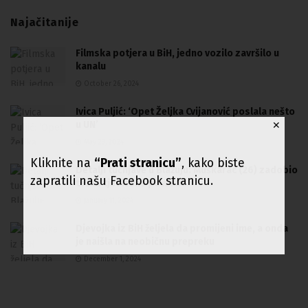
Najačitanije
Filmska potjera u BiH, jedno vozilo završilo u
kanalu
October 26, 2024
Ivica Puljić: ‘Opet Željka Cvijanović poslala nešto
u UN’
✕
May 23, 2024
Kliknite na
“Prati stranicu”
, kako biste
Detalji tučnjave u Blažuju: Muškarac (26) zadobio
zapratili našu Facebook stranicu.
teške tjeslesne povrede
January 11, 2024
Djevojka iz BiH željela da promijeni ime, a onda
je naišla na neobičnu prepreku
December 1, 2024