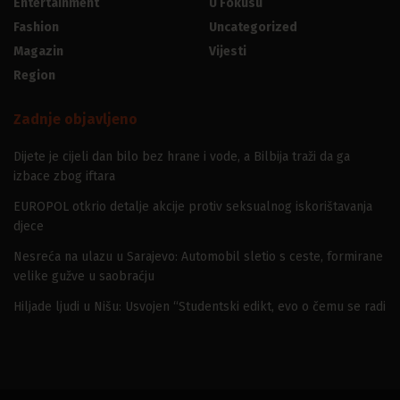
Entertainment
U Fokusu
Fashion
Uncategorized
Magazin
Vijesti
Region
Zadnje objavljeno
Dijete je cijeli dan bilo bez hrane i vode, a Bilbija traži da ga
izbace zbog iftara
EUROPOL otkrio detalje akcije protiv seksualnog iskorištavanja
djece
Nesreća na ulazu u Sarajevo: Automobil sletio s ceste, formirane
velike gužve u saobraćju
Hiljade ljudi u Nišu: Usvojen “Studentski edikt, evo o čemu se radi