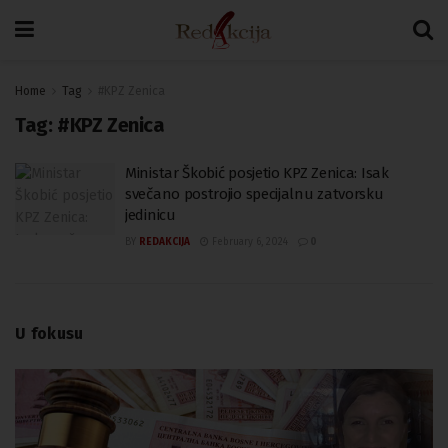
Home
Tag
#KPZ Zenica
Tag:
#KPZ Zenica
Ministar Škobić posjetio KPZ Zenica: Isak
svečano postrojio specijalnu zatvorsku
jedinicu
BY
REDAKCIJA
February 6, 2024
0
U fokusu