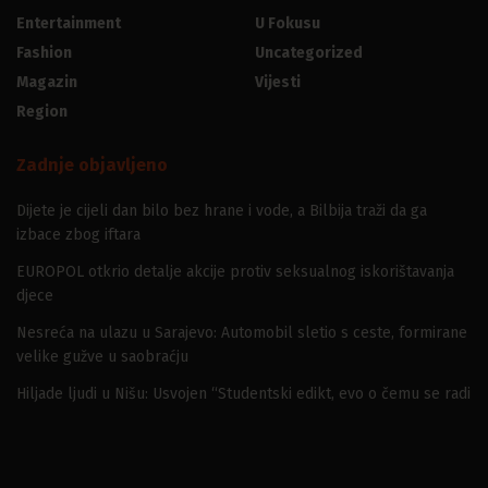
Entertainment
U Fokusu
Fashion
Uncategorized
Magazin
Vijesti
Region
Zadnje objavljeno
Dijete je cijeli dan bilo bez hrane i vode, a Bilbija traži da ga
izbace zbog iftara
EUROPOL otkrio detalje akcije protiv seksualnog iskorištavanja
djece
Nesreća na ulazu u Sarajevo: Automobil sletio s ceste, formirane
velike gužve u saobraćju
Hiljade ljudi u Nišu: Usvojen “Studentski edikt, evo o čemu se radi