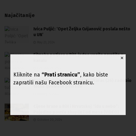
Najačitanije
Ivica Puljić: ‘Opet Željka Cvijanović poslala nešto
u UN’
May 23, 2024
Filmska potjera u BiH, jedno vozilo završilo u
✕
kanalu
October 26, 2024
Kliknite na
“Prati stranicu”
, kako biste
Detalji tučnjave u Blažuju: Muškarac (26) zadobio
zapratili našu Facebook stranicu.
teške tjeslesne povrede
January 11, 2024
Cijene hrane u BiH i Hrvatskoj “idu u nebo”:
Pojedino povrće skuplje i od mesa (VIDEO)
October 20, 2024