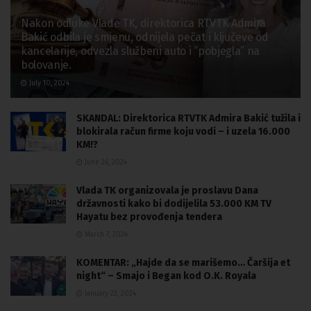
Nakon odluke Vlade TK, direktorica RTVTK Admira
Bakić odbila je smjenu, odnijela pečat i ključeve od
kancelarije, odvezla službeni auto i “pobjegla” na
bolovanje.
July 10, 2024
SKANDAL: Direktorica RTVTK Admira Bakić tužila i
blokirala račun firme koju vodi – i uzela 16.000
KM!?
June 26, 2024
Vlada TK organizovala je proslavu Dana
državnosti kako bi dodijelila 53.000 KM TV
Hayatu bez provođenja tendera
March 7, 2024
KOMENTAR: „Hajde da se marišemo… Čaršija et
night“ – Smajo i Began kod O.K. Royala
January 23, 2024