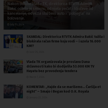
Nakon odluke Vlade TK, direktorica RTVTK Admira
Bakić odbila je smjenu, odnijela pečat i ključeve od
kancelarije, odvezla službeni auto i “pobjegla” na
bolovanje.
July 10, 2024
SKANDAL: Direktorica RTVTK Admira Bakić tužila i
blokirala račun firme koju vodi – i uzela 16.000
KM!?
June 26, 2024
Vlada TK organizovala je proslavu Dana
državnosti kako bi dodijelila 53.000 KM TV
Hayatu bez provođenja tendera
March 7, 2024
KOMENTAR: „Hajde da se marišemo… Čaršija et
night“ – Smajo i Began kod O.K. Royala
January 23, 2024