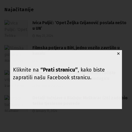
Najačitanije
Ivica Puljić: ‘Opet Željka Cvijanović poslala nešto
u UN’
May 23, 2024
Filmska potjera u BiH, jedno vozilo završilo u
kanalu
✕
October 26, 2024
Kliknite na
“Prati stranicu”
, kako biste
Poznato vrijeme kada će se održati ročište
zapratili našu Facebook stranicu.
Ranku Debevcu i Osmanu Mehmedagiću
December 20, 2023
Detalji tučnjave u Blažuju: Muškarac (26) zadobio
teške tjeslesne povrede
January 11, 2024