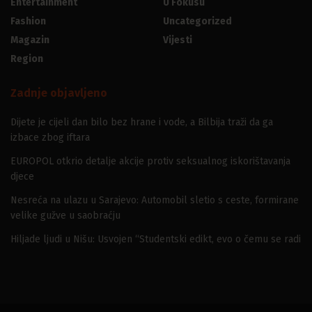
Entertainment
U Fokusu
Fashion
Uncategorized
Magazin
Vijesti
Region
Zadnje objavljeno
Dijete je cijeli dan bilo bez hrane i vode, a Bilbija traži da ga
izbace zbog iftara
EUROPOL otkrio detalje akcije protiv seksualnog iskorištavanja
djece
Nesreća na ulazu u Sarajevo: Automobil sletio s ceste, formirane
velike gužve u saobraćju
Hiljade ljudi u Nišu: Usvojen “Studentski edikt, evo o čemu se radi