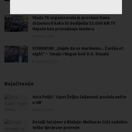
June 26, 2024
Vlada TK organizovala je proslavu Dana
državnosti kako bi dodijelila 53.000 KM TV
Hayatu bez provođenja tendera
March 7, 2024
KOMENTAR: „Hajde da se marišemo… Čaršija et
night“ – Smajo i Began kod O.K. Royala
January 23, 2024
Najačitanije
Ivica Puljić: ‘Opet Željka Cvijanović poslala nešto
u UN’
May 23, 2024
Detalji tučnjave u Blažuju: Muškarac (26) zadobio
teške tjeslesne povrede