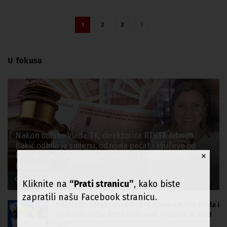
1
2
3
U fokusu
Nakon odluke Vlade TK, direktorica RTVTK Admira
Bakić odbila je smjenu, odnijela pečat i ključeve od
kancelarije, odvezla službeni auto i “pobjegla” na
✕
bolovanje.
July 10, 2024
Kliknite na
“Prati stranicu”
, kako biste
zapratili našu Facebook stranicu.
SKANDAL: Direktorica RTVTK Admira Bakić tužila i
blokirala račun firme koju vodi – i uzela 16.000
KM!?