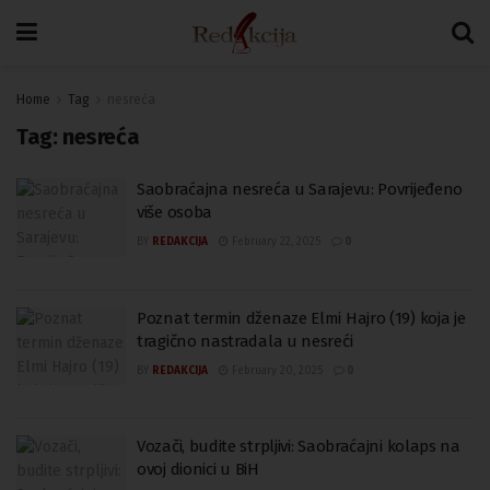
Home
Tag
nesreća
Tag:
nesreća
Saobraćajna nesreća u Sarajevu: Povrijeđeno
više osoba
BY
REDAKCIJA
February 22, 2025
0
Poznat termin dženaze Elmi Hajro (19) koja je
tragično nastradala u nesreći
BY
REDAKCIJA
February 20, 2025
0
Vozači, budite strpljivi: Saobraćajni kolaps na
ovoj dionici u BiH