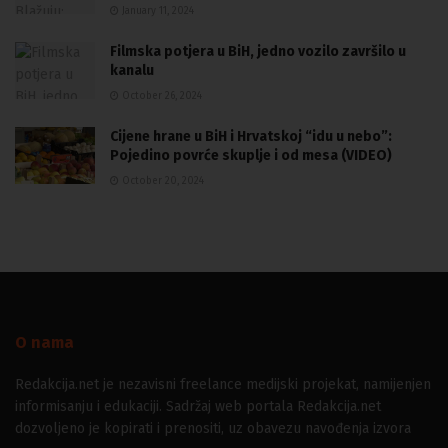
January 11, 2024
Filmska potjera u BiH, jedno vozilo završilo u
kanalu
October 26, 2024
Cijene hrane u BiH i Hrvatskoj “idu u nebo”:
Pojedino povrće skuplje i od mesa (VIDEO)
October 20, 2024
O nama
Redakcija.net je nezavisni freelance medijski projekat, namijenjen
informisanju i edukaciji. Sadržaj web portala Redakcija.net
dozvoljeno je kopirati i prenositi, uz obavezu navođenja izvora