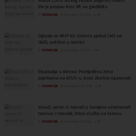
Mladić (29) iz Novog Pazara poginuo nakon
što je propao kroz lift na gradilištu
BY
REDAKCIJA
December 13, 2024
0
Oglasio se MUP KS: Udaren pješak (46) na
Ilidži, zadržan u bolnici
BY
REDAKCIJA
December 3, 2024
0
Eksplozija u Ginexu: Povrijeđena žena
operisana na KCUS-u, izvan životne opasnosti
BY
REDAKCIJA
November 30, 2024
0
Vozači, oprez: U nesreći u Sarajevu učestvovali
terenac i romobil, hitne službe na terenu
BY
REDAKCIJA
November 16, 2024
0