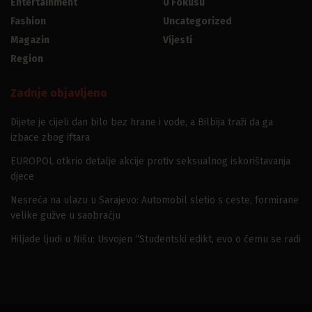
Entertainment
U Fokusu
Fashion
Uncategorized
Magazin
Vijesti
Region
Zadnje objavljeno
Dijete je cijeli dan bilo bez hrane i vode, a Bilbija traži da ga
izbace zbog iftara
EUROPOL otkrio detalje akcije protiv seksualnog iskorištavanja
djece
Nesreća na ulazu u Sarajevo: Automobil sletio s ceste, formirane
velike gužve u saobraćju
Hiljade ljudi u Nišu: Usvojen “Studentski edikt, evo o čemu se radi