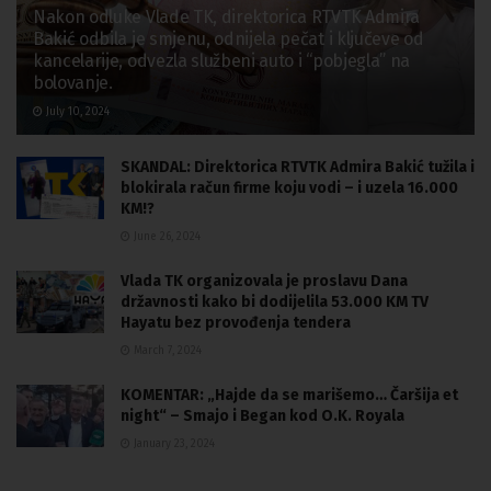
Nakon odluke Vlade TK, direktorica RTVTK Admira
Bakić odbila je smjenu, odnijela pečat i ključeve od
kancelarije, odvezla službeni auto i “pobjegla” na
bolovanje.
July 10, 2024
SKANDAL: Direktorica RTVTK Admira Bakić tužila i
blokirala račun firme koju vodi – i uzela 16.000
KM!?
June 26, 2024
Vlada TK organizovala je proslavu Dana
državnosti kako bi dodijelila 53.000 KM TV
Hayatu bez provođenja tendera
March 7, 2024
KOMENTAR: „Hajde da se marišemo… Čaršija et
night“ – Smajo i Began kod O.K. Royala
January 23, 2024