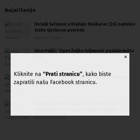
Najačitanije
Detalji tučnjave u Blažuju: Muškarac (26) zadobio
teške tjeslesne povrede
January 11, 2024
Ivica Puljić: ‘Opet Željka Cvijanović poslala nešto
u UN’
✕
May 23, 2024
Kliknite na
“Prati stranicu”
, kako biste
Filmska potjera u BiH, jedno vozilo završilo u
zapratili našu Facebook stranicu.
kanalu
October 26, 2024
Poznato vrijeme kada će se održati ročište
Ranku Debevcu i Osmanu Mehmedagiću
December 20, 2023