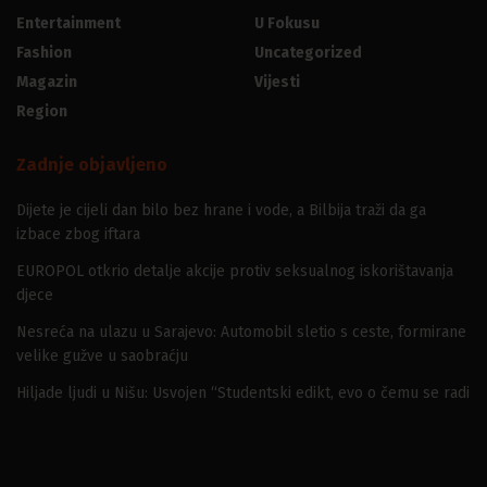
Entertainment
U Fokusu
Fashion
Uncategorized
Magazin
Vijesti
Region
Zadnje objavljeno
Dijete je cijeli dan bilo bez hrane i vode, a Bilbija traži da ga
izbace zbog iftara
EUROPOL otkrio detalje akcije protiv seksualnog iskorištavanja
djece
Nesreća na ulazu u Sarajevo: Automobil sletio s ceste, formirane
velike gužve u saobraćju
Hiljade ljudi u Nišu: Usvojen “Studentski edikt, evo o čemu se radi