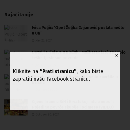
Najačitanije
Ivica Puljić: ‘Opet Željka Cvijanović poslala nešto
u UN’
May 23, 2024
Detalji tučnjave u Blažuju: Muškarac (26) zadobio
✕
teške tjeslesne povrede
January 11, 2024
Kliknite na
“Prati stranicu”
, kako biste
Filmska potjera u BiH, jedno vozilo završilo u
zapratili našu Facebook stranicu.
kanalu
October 26, 2024
Cijene hrane u BiH i Hrvatskoj “idu u nebo”:
Pojedino povrće skuplje i od mesa (VIDEO)
October 20, 2024