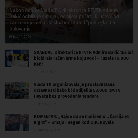
Nakon odluke Vlade TK, direktorica RTVTK Admira
Bakić odbila je smjenu, odnijela pečat i ključeve od
kancelarije, odvezla službeni auto i “pobjegla” na
bolovanje.
July 10, 2024
SKANDAL: Direktorica RTVTK Admira Bakić tužila i
blokirala račun firme koju vodi – i uzela 16.000
KM!?
June 26, 2024
Vlada TK organizovala je proslavu Dana
državnosti kako bi dodijelila 53.000 KM TV
Hayatu bez provođenja tendera
March 7, 2024
KOMENTAR: „Hajde da se marišemo… Čaršija et
night“ – Smajo i Began kod O.K. Royala
January 23, 2024