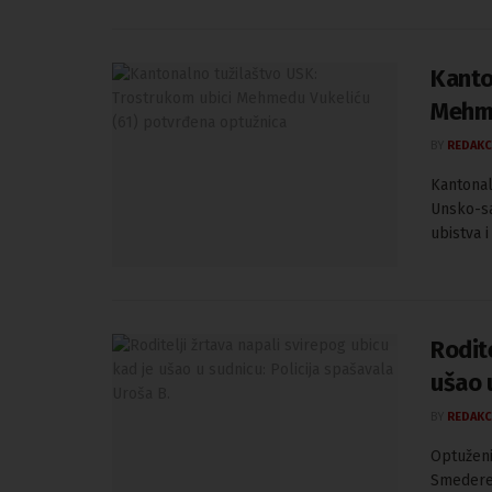
Kanto
Mehme
BY
REDAKC
Kantonal
Unsko-sa
ubistva i
Rodite
ušao u
BY
REDAKC
Optuženi
Smederev