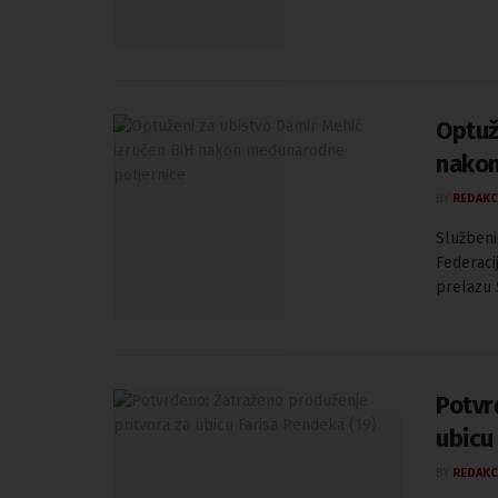
Optuž
nakon
BY
REDAKC
Službeni
Federaci
prelazu 
Potvr
ubicu
BY
REDAKC