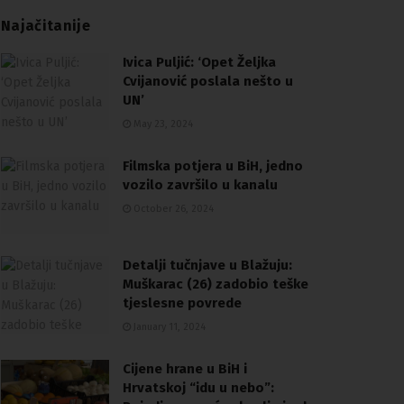
Najačitanije
Ivica Puljić: ‘Opet Željka
Cvijanović poslala nešto u
UN’
May 23, 2024
Filmska potjera u BiH, jedno
vozilo završilo u kanalu
October 26, 2024
Detalji tučnjave u Blažuju:
Muškarac (26) zadobio teške
tjeslesne povrede
January 11, 2024
Cijene hrane u BiH i
Hrvatskoj “idu u nebo”: