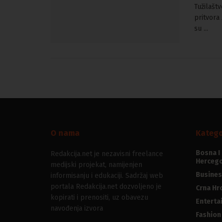
Tužilašt
pritvora
su ...
O nama
Katego
Bosna I
Redakcija.net je nezavisni freelance
Hercego
medijski projekat, namijenjen
Busines
informisanju i edukaciji. Sadržaj web
portala Redakcija.net dozvoljeno je
Crna Hr
kopirati i prenositi, uz obavezu
Enterta
navođenja izvora
Fashion