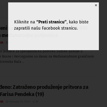
✕
Kliknite na
“Prati stranicu”
, kako biste
eni za ubistvo Damir Mehić izručen BiH
zapratili našu Facebook stranicu.
 međunarodne potjernice
IJA
April 12, 2024
0
ci Jedinice za specijalističku podršku Sudske policije u
ji Bosne i Hercegovine su danas na Međunarodnom graničnom
Sremska Rača ...
đeno: Zatraženo produženje pritvora za
 Farisa Pendeka (19)
IJA
February 26, 2024
0