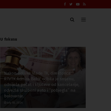
U fokusu
Nakon odluke Vlade TK, direktorica
RTVTK Admira Bakić odbila je smjenu,
odnijela pečat i ključeve od kancelarije,
odvezla službeni auto i “pobjegla” na
bolovanje.
July 10, 2024