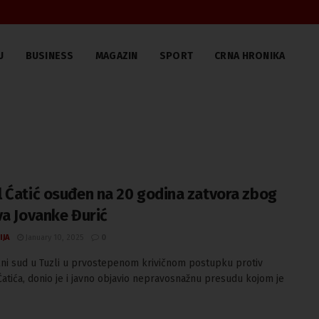
U
BUSINESS
MAGAZIN
SPORT
CRNA HRONIKA
 Ćatić osuđen na 20 godina zatvora zbog
va Jovanke Đurić
IJA
January 10, 2025
0
ni sud u Tuzli u prvostepenom krivičnom postupku protiv
atića, donio je i javno objavio nepravosnažnu presudu kojom je