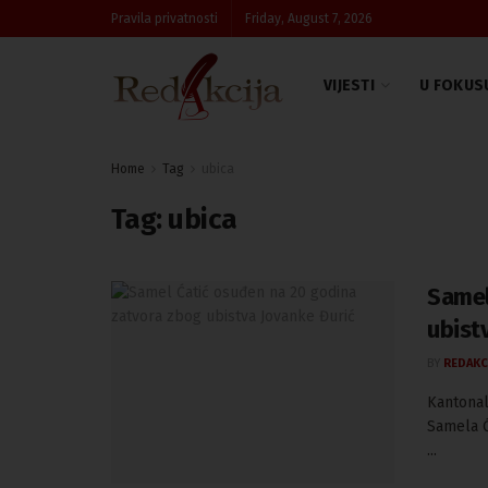
Pravila privatnosti
Friday, August 7, 2026
VIJESTI
U FOKUS
Home
Tag
ubica
Tag:
ubica
Samel
ubist
BY
REDAKC
Kantonal
Samela Ć
...