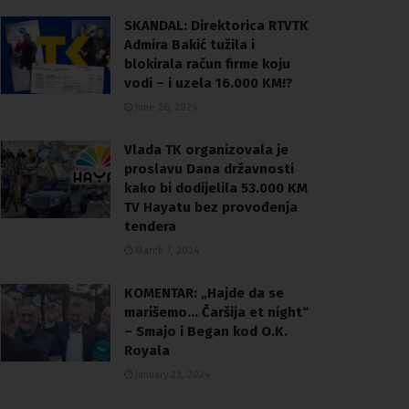
SKANDAL: Direktorica RTVTK
Admira Bakić tužila i
blokirala račun firme koju
vodi – i uzela 16.000 KM!?
June 26, 2024
Vlada TK organizovala je
proslavu Dana državnosti
kako bi dodijelila 53.000 KM
TV Hayatu bez provođenja
tendera
March 7, 2024
KOMENTAR: „Hajde da se
marišemo… Čaršija et night“
– Smajo i Began kod O.K.
Royala
January 23, 2024