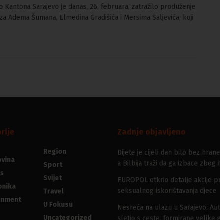
vo Kantona Sarajevo je danas, 26. februara, zatražilo produženje
 za Adema Šumana, Elmedina Gradišića i Mersima Saljevića, koji
rije
Zadnje objavljeno
Region
Dijete je cijeli dan bilo bez hrane
vina
a Bilbija traži da ga izbace zbog i
Sport
s
Svijet
EUROPOL otkrio detalje akcije pr
onika
seksualnog iskorištavanja djece
Travel
inment
U Fokusu
Nesreća na ulazu u Sarajevo: Au
Uncategorized
sletio s ceste, formirane velike 