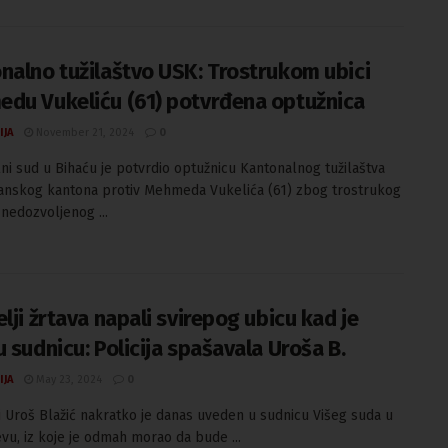
nalno tužilaštvo USK: Trostrukom ubici
du Vukeliću (61) potvrđena optužnica
IJA
November 21, 2024
0
ni sud u Bihaću je potvrdio optužnicu Kantonalnog tužilaštva
nskog kantona protiv Mehmeda Vukelića (61) zbog trostrukog
 nedozvoljenog ...
lji žrtava napali svirepog ubicu kad je
 sudnicu: Policija spašavala Uroša B.
IJA
May 23, 2024
0
 Uroš Blažić nakratko je danas uveden u sudnicu Višeg suda u
u, iz koje je odmah morao da bude ...