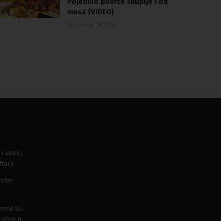
Pojedino povrće skuplje i od
mesa (VIDEO)
October 20, 2024
 i vode,
ftara
otiv
tomobil
gužve u