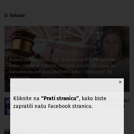
U fokusu
Nakon odluke Vlade TK, direktorica RTVTK Admira
Bakić odbila je smjenu, odnijela pečat i ključeve od
kancelarije, odvezla službeni auto i “pobjegla” na
bolovanje.
✕
July 10, 2024
Kliknite na
“Prati stranicu”
, kako biste
SKANDAL: Direktorica RTVTK Admira Bakić tužila i
zapratili našu Facebook stranicu.
blokirala račun firme koju vodi – i uzela 16.000
KM!?
June 26, 2024
Vlada TK organizovala je proslavu Dana