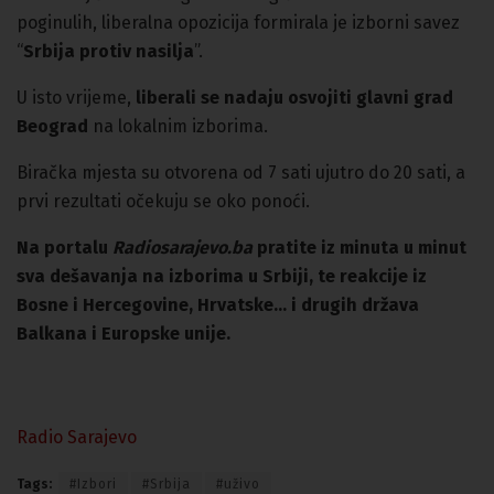
poginulih, liberalna opozicija formirala je izborni savez
“
Srbija protiv nasilja
”.
U isto vrijeme,
liberali se nadaju osvojiti glavni grad
Beograd
na lokalnim izborima.
Biračka mjesta su otvorena od 7 sati ujutro do 20 sati, a
prvi rezultati očekuju se oko ponoći.
Na portalu
Radiosarajevo.ba
pratite iz minuta u minut
sva dešavanja na izborima u Srbiji, te reakcije iz
Bosne i Hercegovine, Hrvatske… i drugih država
Balkana i Europske unije.
Radio Sarajevo
Tags:
#Izbori
#Srbija
#uživo