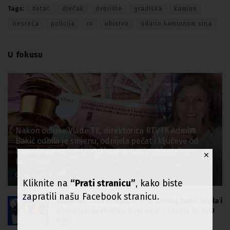
Tags:
#otac
dječak
dvorište
gradiška
kamion
nesreća
policija
rs
ubistvo
udario kamionom sina
U fokusu
Nakon odluke Vlade TK, direktorica RTVTK Admira
Bakić odbila je smjenu, odnijela pečat i ključeve od
kancelarije, odvezla službeni auto i “pobjegla” na
✕
bolovanje.
July 10, 2024
Kliknite na
“Prati stranicu”
, kako biste
zapratili našu Facebook stranicu.
SKANDAL: Direktorica RTVTK Admira Bakić tužila i
blokirala račun firme koju vodi – i uzela 16.000
KM!?