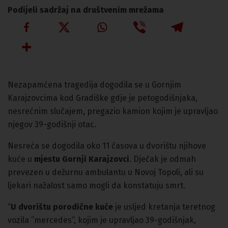
Podijeli sadržaj na društvenim mrežama
Nezapamćena tragedija dogodila se u Gornjim
Karajzovcima kod Gradiške gdje je petogodišnjaka,
nesrećnim slučajem, pregazio kamion kojim je upravljao
njegov 39-godišnji otac.
Nesreća se dogodila oko 11 časova u dvorištu njihove
kuće u
mjestu Gornji Karajzovci
. Dječak je odmah
prevezen u dežurnu ambulantu u Novoj Topoli, ali su
ljekari nažalost samo mogli da konstatuju smrt.
“
U dvorištu porodične kuće
je usljed kretanja teretnog
vozila ”mercedes”, kojim je upravljao 39-godišnjak,