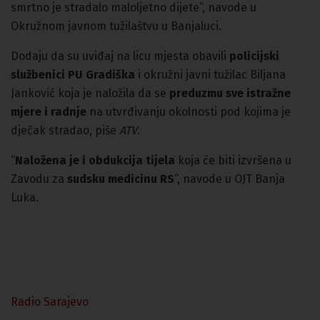
smrtno je stradalo maloljetno dijete”, navode u
Okružnom javnom tužilaštvu u Banjaluci.
Dodaju da su uviđaj na licu mjesta obavili
policijski
službenici PU Gradiška
i okružni javni tužilac Biljana
Janković koja je naložila da se
preduzmu sve istražne
mjere i radnje
na utvrđivanju okolnosti pod kojima je
dječak stradao, piše
ATV
.
“
Naložena je i obdukcija tijela
koja će biti izvršena u
Zavodu za
sudsku medicinu RS
“, navode u OJT Banja
Luka.
Radio Sarajevo