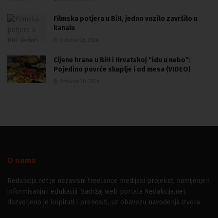
Filmska potjera u BiH, jedno vozilo završilo u
kanalu
October 26, 2024
Cijene hrane u BiH i Hrvatskoj “idu u nebo”:
Pojedino povrće skuplje i od mesa (VIDEO)
October 20, 2024
O nama
Redakcija.net je nezavisni freelance medijski projekat, namijenjen
informisanju i edukaciji. Sadržaj web portala Redakcija.net
dozvoljeno je kopirati i prenositi, uz obavezu navođenja izvora