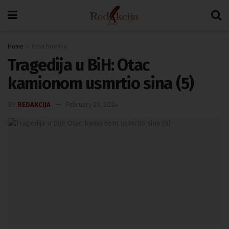
Home
Crna hronika
Tragedija u BiH: Otac
kamionom usmrtio sina (5)
BY
REDAKCIJA
February 29, 2024