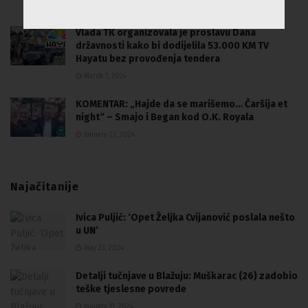
June 26, 2024
Vlada TK organizovala je proslavu Dana
državnosti kako bi dodijelila 53.000 KM TV
Hayatu bez provođenja tendera
March 7, 2024
KOMENTAR: „Hajde da se marišemo… Čaršija et
night“ – Smajo i Began kod O.K. Royala
January 23, 2024
Najačitanije
Ivica Puljić: ‘Opet Željka Cvijanović poslala nešto
u UN’
May 23, 2024
Detalji tučnjave u Blažuju: Muškarac (26) zadobio
teške tjeslesne povrede
January 11, 2024