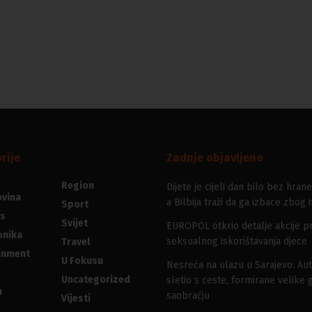
rije
Zadnje objavljeno
Region
Dijete je cijeli dan bilo bez hrane
vina
a Bilbija traži da ga izbace zbog i
Sport
s
Svijet
EUROPOL otkrio detalje akcije pr
onika
seksualnog iskorištavanja djece
Travel
inment
U Fokusu
Nesreća na ulazu u Sarajevo: Au
Uncategorized
sletio s ceste, formirane velike 
n
saobraćju
Vijesti