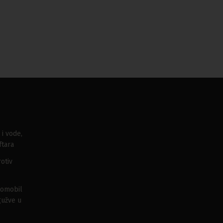
 i vode,
ftara
otiv
tomobil
gužve u