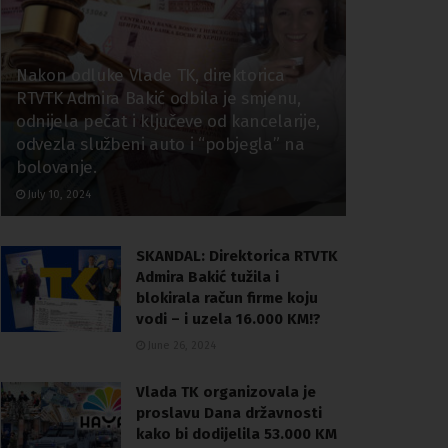
Nakon odluke Vlade TK, direktorica
RTVTK Admira Bakić odbila je smjenu,
odnijela pečat i ključeve od kancelarije,
odvezla službeni auto i “pobjegla” na
bolovanje.
July 10, 2024
SKANDAL: Direktorica RTVTK
Admira Bakić tužila i
blokirala račun firme koju
vodi – i uzela 16.000 KM!?
June 26, 2024
Vlada TK organizovala je
proslavu Dana državnosti
kako bi dodijelila 53.000 KM