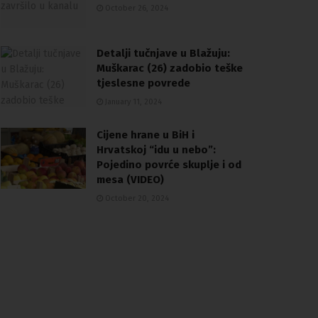
October 26, 2024
Detalji tučnjave u Blažuju:
Muškarac (26) zadobio teške
tjeslesne povrede
January 11, 2024
Cijene hrane u BiH i
Hrvatskoj “idu u nebo”:
Pojedino povrće skuplje i od
mesa (VIDEO)
October 20, 2024