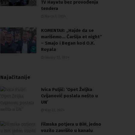
TV Hayatu bez provođenja
tendera
March 7, 2024
KOMENTAR: „Hajde da se
marišemo… Čaršija et night“
– Smajo i Began kod O.K.
Royala
January 23, 2024
Najačitanije
Ivica Puljić: ‘Opet Željka
Cvijanović poslala nešto u
UN’
May 23, 2024
Filmska potjera u BiH, jedno
vozilo završilo u kanalu