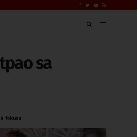
otpao sa
U fokusu