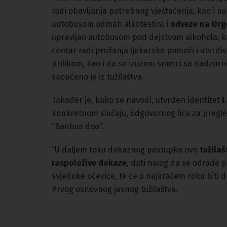
radi obavljanja potrebnog vještačenja, kao i na
autobusom odmah alkotestira i
odveze na Urge
upravljao autobusom pod dejstvom alkohola, ka
centar radi pružanja ljekarske pomoći i utvrđiv
prilikom, kao i da se izuzmu snimci sa nadzornih
saopćeno je iz tužilaštva.
Također je, kako se navodi, utvrđen identitet
I
konkretnom slučaju, odgovornog lica za pregl
“Banbus doo”.
“U daljem toku dokaznog postupka ovo
tužilaš
raspoložive dokaze
, dati nalog da se odrade p
svjedoke očevice, te će u najkraćem roku biti d
Prvog osnovnog javnog tužilaštva.