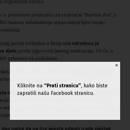
 u Urgentnom centru.
ičar u privatnom preduzeću za saobraćaj “Banbus doo”, s
 Ulici bulevar oslobođenja otpao zadnji lijevi točak i
preminula.
nog javnot tužilaštva u Beograd
u određeno je
ko djelo
protiv sigurnosti javnog saobraćaja. On će, u
 biti priveden na saslušanje.
✕
jeta odluka da li će u odnosu na istog ovo tužilaštvo
itvora”, saopćeno je iz tužilaštva.
Kliknite na
“Prati stranicu”
, kako biste
esta nesreće odmah izašao dežurni javni tužilac
Prvog
zapratili našu Facebook stranicu.
enja uviđaja i izvođenja drugih dokaza a kako bi se
 radnjama nekog lica stiču sva bitna obilježja bilo kog
nosti.
ja dao nalog da na lice mjesta odmah izađe vještak