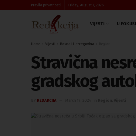
Pravila privatnosti
Friday, August 7, 2026
VIJESTI
U FOKUS
Home
Vijesti
Bosna i Hercegovina
Region
Stravična nesre
gradskog autob
BY
REDAKCIJA
March 19, 2024
in
Region
,
Vijesti