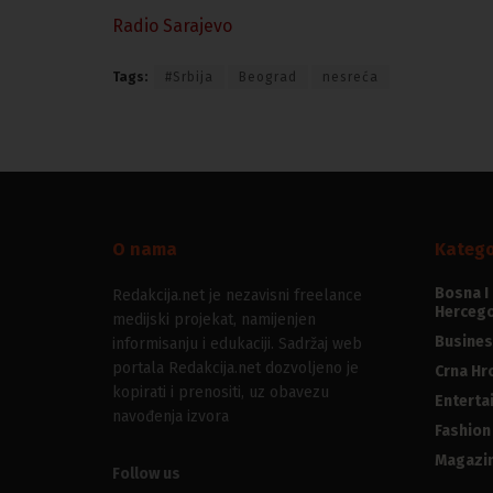
Radio Sarajevo
Tags:
#Srbija
Beograd
nesreća
O nama
Katego
Bosna I
Redakcija.net je nezavisni freelance
Hercego
medijski projekat, namijenjen
Busines
informisanju i edukaciji. Sadržaj web
portala Redakcija.net dozvoljeno je
Crna Hr
kopirati i prenositi, uz obavezu
Enterta
navođenja izvora
Fashion
Magazi
Follow us