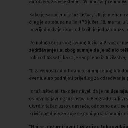
autobusa. Žena je danas, 19. marta, preminula
Kako je saopćeno iz tužilaštva, I. R. je mehan
čijeg je autobusa na liniji 78 jučer, 18. marta, u
povrijedio dvije žene, od kojih je jedna danas 
Po nalogu dežurnog javnog tužioca Prvog osnov
zadržavanje I.R. zbog sumnje da je učinio teš
roku od 48 sati, kako je saopćeno iz tužilaštva,
“U zavisnosti od odbrane osumnjičenog biti doni
eventualno podnijeti prijedlog za određivanje pr
Iz tužilaštva su također naveli da je na
lice mj
osnovnog javnog tužilaštva u Beogradu radi vrš
utvrdio tačan uzrok nesreće, odnosno da li se u
krivičnog djela za koje se goni po službenoj duž
“Naime,
dežurni javni tužilac je u toku uviđa