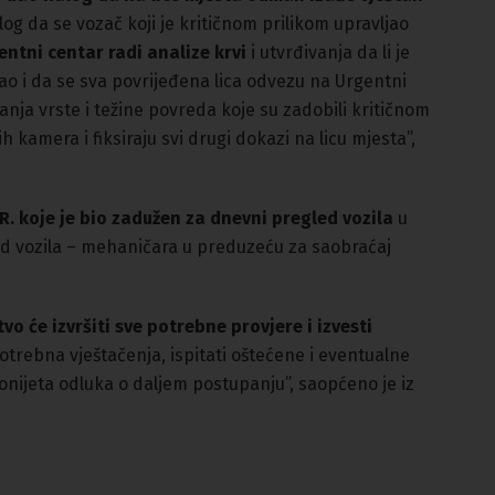
log da se vozač koji je kritičnom prilikom upravljao
ntni centar radi analize krvi
i utvrđivanja da li je
o i da se sva povrijeđena lica odvezu na Urgentni
anja vrste i težine povreda koje su zadobili kritičnom
 kamera i fiksiraju svi drugi dokazi na licu mjesta”,
.R. koje je bio zadužen za dnevni pregled vozila
u
ed vozila – mehaničara u preduzeću za saobraćaj
tvo će izvršiti sve potrebne provjere i izvesti
otrebna vještačenja, ispitati oštećene i eventualne
onijeta odluka o daljem postupanju”, saopćeno je iz