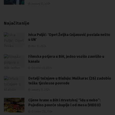
January 23, 2024
Najačitanije
Ivica Puljić: ‘Opet Željka Cvijanović poslala nešto
u UN’
May 23, 2024
Filmska potjera u BiH, jedno vozilo završilo u
kanalu
October 26, 2024
Detalji tučnjave u Blažuju: Muškarac (26) zadobio
teške tjeslesne povrede
January 11, 2024
Cijene hrane u BiH i Hrvatskoj “idu u nebo”:
Pojedino povrće skuplje i od mesa (VIDEO)
October 20, 2024