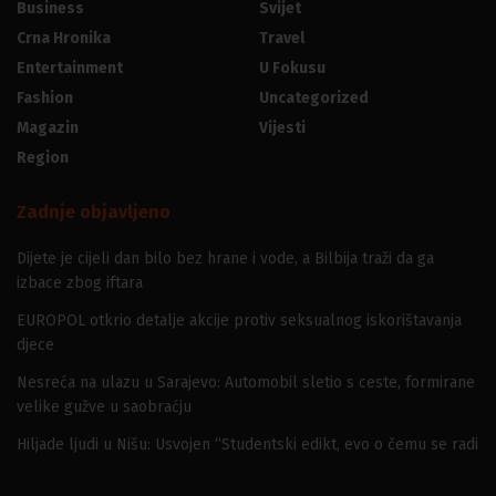
Business
Svijet
Crna Hronika
Travel
Entertainment
U Fokusu
Fashion
Uncategorized
Magazin
Vijesti
Region
Zadnje objavljeno
Dijete je cijeli dan bilo bez hrane i vode, a Bilbija traži da ga
izbace zbog iftara
EUROPOL otkrio detalje akcije protiv seksualnog iskorištavanja
djece
Nesreća na ulazu u Sarajevo: Automobil sletio s ceste, formirane
velike gužve u saobraćju
Hiljade ljudi u Nišu: Usvojen “Studentski edikt, evo o čemu se radi