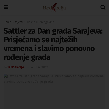
Home
Vijesti
Bosna i Hercegovina
Sattler za Dan grada Sarajeva:
Prisjećamo se najtežih
vremena i slavimo ponovno
rođenje grada
BY
REDAKCIJA
April 6, 2024