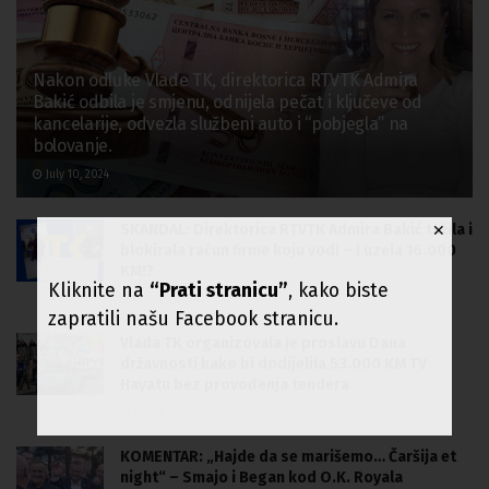
Nakon odluke Vlade TK, direktorica RTVTK Admira
Bakić odbila je smjenu, odnijela pečat i ključeve od
kancelarije, odvezla službeni auto i “pobjegla” na
bolovanje.
July 10, 2024
SKANDAL: Direktorica RTVTK Admira Bakić tužila i
✕
blokirala račun firme koju vodi – i uzela 16.000
KM!?
Kliknite na
“Prati stranicu”
, kako biste
June 26, 2024
zapratili našu Facebook stranicu.
Vlada TK organizovala je proslavu Dana
državnosti kako bi dodijelila 53.000 KM TV
Hayatu bez provođenja tendera
March 7, 2024
KOMENTAR: „Hajde da se marišemo… Čaršija et
night“ – Smajo i Began kod O.K. Royala