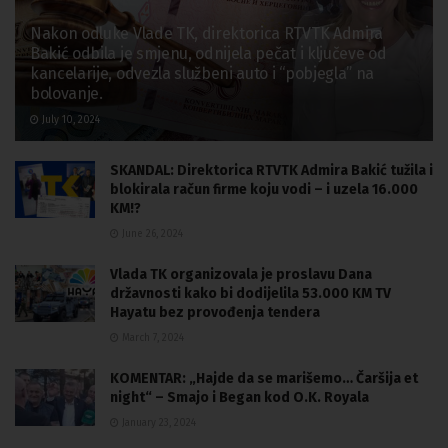
Nakon odluke Vlade TK, direktorica RTVTK Admira
Bakić odbila je smjenu, odnijela pečat i ključeve od
kancelarije, odvezla službeni auto i “pobjegla” na
bolovanje.
July 10, 2024
SKANDAL: Direktorica RTVTK Admira Bakić tužila i
blokirala račun firme koju vodi – i uzela 16.000
KM!?
June 26, 2024
Vlada TK organizovala je proslavu Dana
državnosti kako bi dodijelila 53.000 KM TV
Hayatu bez provođenja tendera
March 7, 2024
KOMENTAR: „Hajde da se marišemo… Čaršija et
night“ – Smajo i Began kod O.K. Royala
January 23, 2024