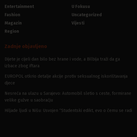
Entertainment
U Fokusu
Fashion
Uncategorized
Magazin
Vijesti
Region
Zadnje objavljeno
Dijete je cijeli dan bilo bez hrane i vode, a Bilbija traži da ga
izbace zbog iftara
EUROPOL otkrio detalje akcije protiv seksualnog iskorištavanja
djece
Nesreća na ulazu u Sarajevo: Automobil sletio s ceste, formirane
velike gužve u saobraćju
Hiljade ljudi u Nišu: Usvojen “Studentski edikt, evo o čemu se radi