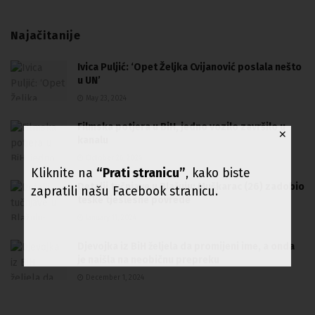
Najačitanije
Ivica Puljić: ‘Opet Željka Cvijanović poslala nešto
u UN’
May 23, 2024
Filmska potjera u BiH, jedno vozilo završilo u
✕
kanalu
October 26, 2024
Kliknite na
“Prati stranicu”
, kako biste
Detalji tučnjave u Blažuju: Muškarac (26) zadobio
zapratili našu Facebook stranicu.
teške tjeslesne povrede
January 11, 2024
Djevojka iz BiH željela da promijeni ime, a onda
je naišla na neobičnu prepreku
December 1, 2024