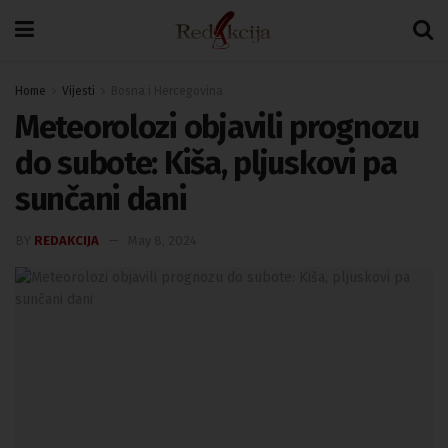
Home
Vijesti
Bosna i Hercegovina
Meteorolozi objavili prognozu
do subote: Kiša, pljuskovi pa
sunčani dani
BY
REDAKCIJA
May 8, 2024