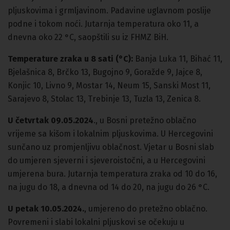
pljuskovima i grmljavinom. Padavine uglavnom poslije
podne i tokom noći. Jutarnja temperatura oko 11, a
dnevna oko 22 °C, saopštili su iz FHMZ BiH.
Temperature zraka u 8 sati (°C):
Banja Luka 11, Bihać 11,
Bjelašnica 8, Brčko 13, Bugojno 9, Goražde 9, Jajce 8,
Konjic 10, Livno 9, Mostar 14, Neum 15, Sanski Most 11,
Sarajevo 8, Stolac 13, Trebinje 13, Tuzla 13, Zenica 8.
U četvrtak 09.05.2024
., u Bosni pretežno oblačno
vrijeme sa kišom i lokalnim pljuskovima. U Hercegovini
sunčano uz promjenljivu oblačnost. Vjetar u Bosni slab
do umjeren sjeverni i sjeveroistočni, a u Hercegovini
umjerena bura. Jutarnja temperatura zraka od 10 do 16,
na jugu do 18, a dnevna od 14 do 20, na jugu do 26 °C.
U petak 10.05.2024.
, umjereno do pretežno oblačno.
Povremeni i slabi lokalni pljuskovi se očekuju u