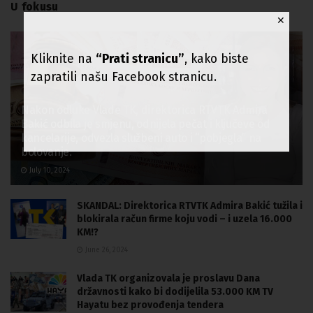
U fokusu
✕
Kliknite na
“Prati stranicu”
, kako biste
zapratili našu Facebook stranicu.
Nakon odluke Vlade TK, direktorica RTVTK Admira
Bakić odbila je smjenu, odnijela pečat i ključeve od
kancelarije, odvezla službeni auto i “pobjegla” na
bolovanje.
July 10, 2024
SKANDAL: Direktorica RTVTK Admira Bakić tužila i
blokirala račun firme koju vodi – i uzela 16.000
KM!?
June 26, 2024
Vlada TK organizovala je proslavu Dana
državnosti kako bi dodijelila 53.000 KM TV
Hayatu bez provođenja tendera