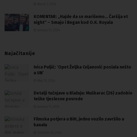
March 7, 2024
KOMENTAR: „Hajde da se marišemo… Čaršija et
night“ – Smajo i Began kod O.K. Royala
January 23, 2024
Najačitanije
Ivica Puljić: ‘Opet Željka Cvijanović poslala nešto
u UN’
May 23, 2024
Detalji tučnjave u Blažuju: Muškarac (26) zadobio
teške tjeslesne povrede
January 11, 2024
Filmska potjera u BiH, jedno vozilo završilo u
kanalu
October 26, 2024