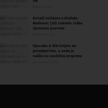
UN’
May 23, 2024
Detalji tučnjave u Blažuju:
Muškarac (26) zadobio teške
tjeslesne povrede
January 11, 2024
Djevojka iz BiH željela da
promijeni ime, a onda je
naišla na neobičnu prepreku
December 1, 2024