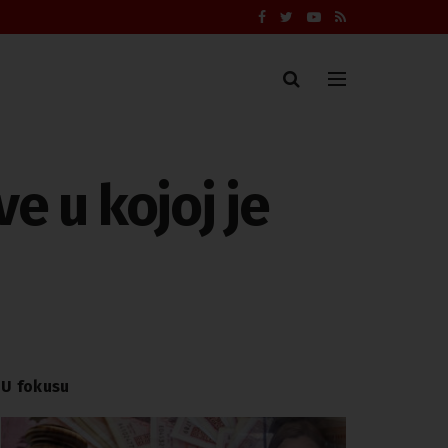
e u kojoj je
U fokusu