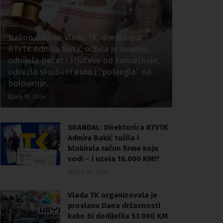
Nakon odluke Vlade TK, direktorica
RTVTK Admira Bakić odbila je smjenu,
odnijela pečat i ključeve od kancelarije,
odvezla službeni auto i “pobjegla” na
bolovanje.
July 10, 2024
SKANDAL: Direktorica RTVTK
Admira Bakić tužila i
blokirala račun firme koju
vodi – i uzela 16.000 KM!?
June 26, 2024
Vlada TK organizovala je
proslavu Dana državnosti
kako bi dodijelila 53.000 KM