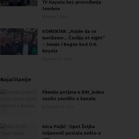
TV Hayatu bez provođenja
tendera
March 7, 2024
KOMENTAR: „Hajde da se
marišemo… Čaršija et night“
– Smajo i Began kod O.K.
Royala
January 23, 2024
Najačitanije
Filmska potjera u BiH, jedno
vozilo završilo u kanalu
October 26, 2024
Ivica Puljić: ‘Opet Željka
Cvijanović poslala nešto u