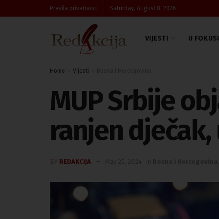
Pravila privatnosti
Saturday, August 8, 2026
VIJESTI
U FOKUS
Home
Vijesti
Bosna i Hercegovina
MUP Srbije obj
ranjen dječak
BY
REDAKCIJA
May 25, 2024
in
Bosna i Hercegovina