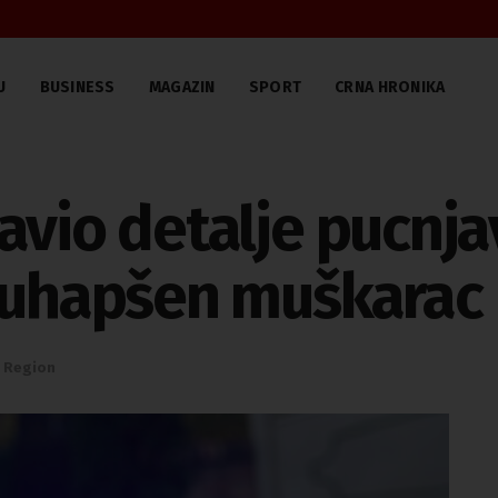
U
BUSINESS
MAGAZIN
SPORT
CRNA HRONIKA
avio detalje pucnjav
, uhapšen muškarac
,
Region