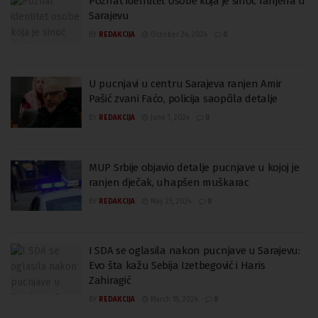
Poznat identitet osobe koja je sinoć ranjena u
Sarajevu
BY
REDAKCIJA
October 24, 2024
0
U pucnjavi u centru Sarajeva ranjen Amir
Pašić zvani Faćo, policija saopćila detalje
BY
REDAKCIJA
June 1, 2024
0
MUP Srbije objavio detalje pucnjave u kojoj je
ranjen dječak, uhapšen muškarac
BY
REDAKCIJA
May 25, 2024
0
I SDA se oglasila nakon pucnjave u Sarajevu:
Evo šta kažu Sebija Izetbegović i Haris
Zahiragić
BY
REDAKCIJA
March 18, 2024
0