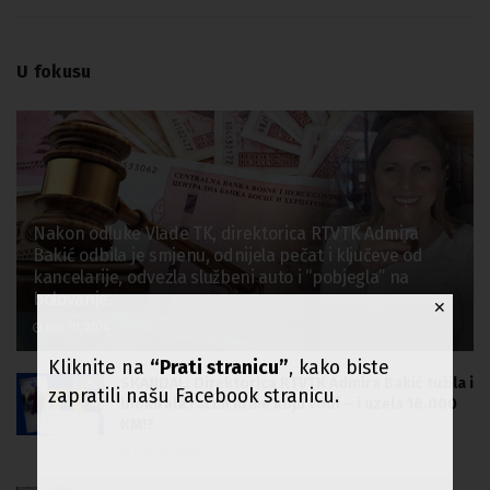
U fokusu
Nakon odluke Vlade TK, direktorica RTVTK Admira
Bakić odbila je smjenu, odnijela pečat i ključeve od
kancelarije, odvezla službeni auto i “pobjegla” na
bolovanje.
✕
July 10, 2024
Kliknite na
“Prati stranicu”
, kako biste
SKANDAL: Direktorica RTVTK Admira Bakić tužila i
zapratili našu Facebook stranicu.
blokirala račun firme koju vodi – i uzela 16.000
KM!?
June 26, 2024