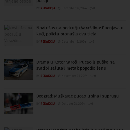
policiji
BY
REDAKCIJA
December 19, 2024
0
Novi užas na području Varaždina: Pucnjava u
kući, policija pronašla dva tijela
BY
REDAKCIJA
December 5, 2024
0
Drama u Kotor Varoši: Pucao iz puške na
svadbi, zalutali metak pogodio ženu
BY
REDAKCIJA
November 26, 2024
0
Beograd: Muškarac pucao u sina i suprugu
BY
REDAKCIJA
October 28, 2024
0