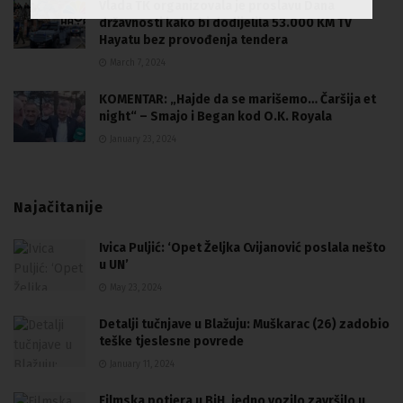
Vlada TK organizovala je proslavu Dana
državnosti kako bi dodijelila 53.000 KM TV
Hayatu bez provođenja tendera
March 7, 2024
KOMENTAR: „Hajde da se marišemo… Čaršija et
night“ – Smajo i Began kod O.K. Royala
January 23, 2024
Najačitanije
Ivica Puljić: ‘Opet Željka Cvijanović poslala nešto
u UN’
May 23, 2024
Detalji tučnjave u Blažuju: Muškarac (26) zadobio
teške tjeslesne povrede
January 11, 2024
Filmska potjera u BiH, jedno vozilo završilo u