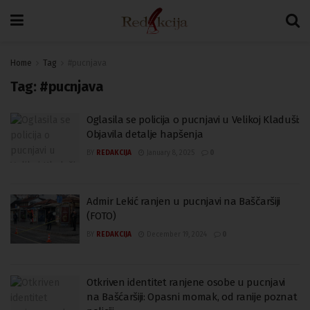
Home
Tag
#pucnjava
Tag:
#pucnjava
Oglasila se policija o pucnjavi u Velikoj Kladuši:
Objavila detalje hapšenja
BY
REDAKCIJA
January 8, 2025
0
Admir Lekić ranjen u pucnjavi na Baščaršiji
(FOTO)
BY
REDAKCIJA
December 19, 2024
0
Otkriven identitet ranjene osobe u pucnjavi
na Bašćaršiji: Opasni momak, od ranije poznat